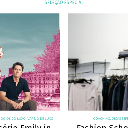
SELEÇÃO ESPECIAL
,
,
GÓCIOS DO LUXO
VAREJO DE LUXO
COACHING
DICAS ESP