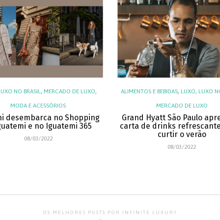
,
,
,
,
LUXO NO BRASIL
MERCADO DE LUXO
ALIMENTOS E BEBIDAS
LUXO
LUXO NO
MODA E ACESSÓRIOS
MERCADO DE LUXO
ni desembarca no Shopping
Grand Hyatt São Paulo apr
guatemi e no Iguatemi 365
carta de drinks refrescant
curtir o verão
08/03/2022
08/03/2022
OS MELHORES POSTS POR INFINITE LUXURY