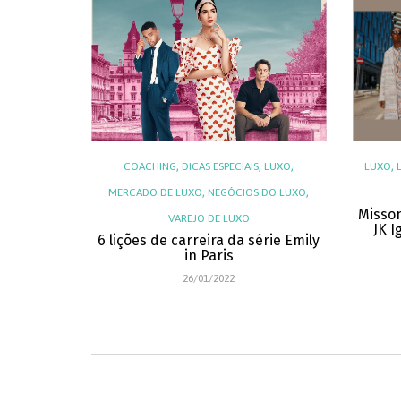
,
,
,
,
,
,
ÃO
LUXO
COACHING
DICAS ESPECIAIS
LUXO
LUXO
,
,
,
E LUXO
MERCADO DE LUXO
NEGÓCIOS DO LUXO
Misso
VAREJO DE LUXO
JK I
s com
6 lições de carreira da série Emily
s para
in Paris
rabalho
26/01/2022