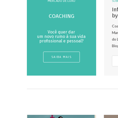
MERCADO DE LUXO
SOB
In
by
COACHING
Coa
Você quer dar
Mar
um novo rumo à sua vida
do 
profissional e pessoal?
Blo
SAIBA MAIS