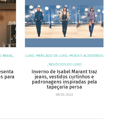
,
,
,
 BRASIL
LUXO
MERCADO DE LUXO
MODA E ACESSÓRIOS
DICAS ES
,
NEGÓCIOS DO LUXO
esenta
Inverno de Isabel Marant traz
Rimowa e
es para
jeans, vestidos curtinhos e
lançame
padronagens inspiradas pela
edição 
tapeçaria persa
08/03/2022