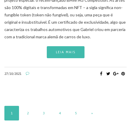
projeto especial: o recém-lançado BMW M3 Competition. As artes
são 100% digitais e transformadas em NFT – a sigla significa non-
fungible token (token não fungível), ou seja, uma peça que é
original e insubstituível. É um certificado de exclusividade, algo que
caracteriza os trabalhos automotivos que Gabriel criou em parceria
com a tradicional marca alemã de carros de luxo.
LEIA MAIS
27/10/2021
1
2
3
4
5
»