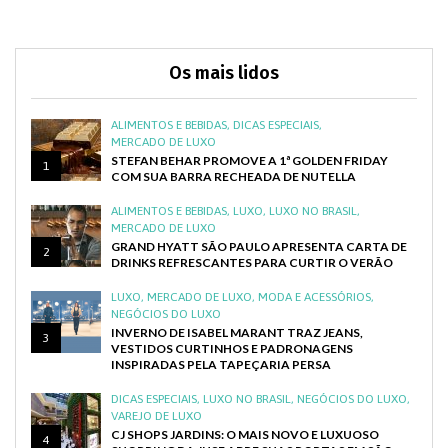
Os mais lidos
ALIMENTOS E BEBIDAS
,
DICAS ESPECIAIS
,
MERCADO DE LUXO
STEFAN BEHAR PROMOVE A 1ª GOLDEN FRIDAY
1
COM SUA BARRA RECHEADA DE NUTELLA
ALIMENTOS E BEBIDAS
,
LUXO
,
LUXO NO BRASIL
,
MERCADO DE LUXO
GRAND HYATT SÃO PAULO APRESENTA CARTA DE
2
DRINKS REFRESCANTES PARA CURTIR O VERÃO
LUXO
,
MERCADO DE LUXO
,
MODA E ACESSÓRIOS
,
NEGÓCIOS DO LUXO
INVERNO DE ISABEL MARANT TRAZ JEANS,
3
VESTIDOS CURTINHOS E PADRONAGENS
INSPIRADAS PELA TAPEÇARIA PERSA
DICAS ESPECIAIS
,
LUXO NO BRASIL
,
NEGÓCIOS DO LUXO
,
VAREJO DE LUXO
CJ SHOPS JARDINS: O MAIS NOVO E LUXUOSO
4