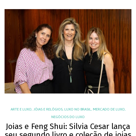
ARTE E LUXO
,
JÓIAS E RELÓGIOS
,
LUXO NO BRASIL
,
MERCADO DE LUXO
,
NEGÓCIOS DO LUXO
Joias e Feng Shui: Silvia Cesar lança
seu segundo livro e coleção de joias