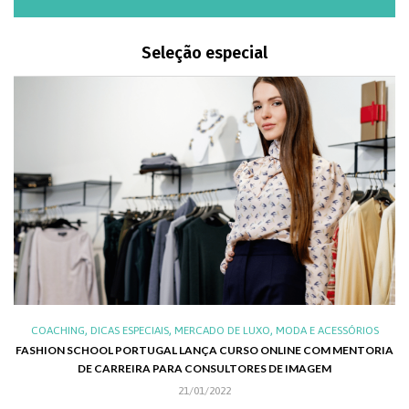
Seleção especial
,
,
,
,
XO
COACHING
DICAS ESPECIAIS
MERCADO DE LUXO
MODA E ACESSÓRIOS
AL
FASHION SCHOOL PORTUGAL LANÇA CURSO ONLINE COM MENTORIA
DE CARREIRA PARA CONSULTORES DE IMAGEM
C
21/01/2022