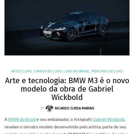
ARTE E LUXO
,
CARROS DE LUXO
,
LUXO NO BRASIL
,
MERCADO DE LUXO
Arte e tecnologia: BMW M3 é o novo
modelo da obra de Gabriel
Wickbold
BY
RICARDO OJEDA MARINS
A
BMW do Brasil
e seu embaixador, o fotógrafo
Gabriel Wickbold
,
revelam o terceiro modelo desenvolvido pelo artista, parte de seu