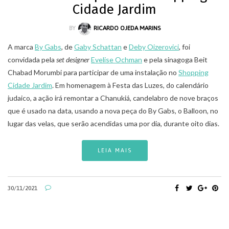
Cidade Jardim
BY
RICARDO OJEDA MARINS
A marca
By Gabs
, de
Gaby Schattan
e
Deby Oizerovici
, foi
convidada pela
set designer
Evelise Ochman
e pela sinagoga Beit
Chabad Morumbi para participar de uma instalação no
Shopping
Cidade Jardim
. Em homenagem à Festa das Luzes, do calendário
judaico, a ação irá remontar a Chanukiá, candelabro de nove braços
que é usado na data, usando a nova peça do By Gabs, o Balloon, no
lugar das velas, que serão acendidas uma por dia, durante oito dias.
LEIA MAIS
30/11/2021