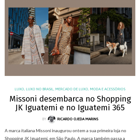
LUXO
,
LUXO NO BRASIL
,
MERCADO DE LUXO
,
MODA E ACESSÓRIOS
Missoni desembarca no Shopping
JK Iguatemi e no Iguatemi 365
BY
RICARDO OJEDA MARINS
A marca italiana Missoni inaugurou ontem a sua primeira loja no
Shopping JK Iguatemi, em São Paulo. A marca também passa a