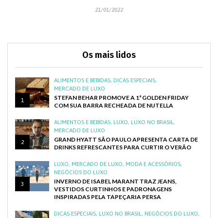
C
21/01/2022
Os mais lidos
ALIMENTOS E BEBIDAS
,
DICAS ESPECIAIS
,
MERCADO DE LUXO
STEFAN BEHAR PROMOVE A 1ª GOLDEN FRIDAY
1
COM SUA BARRA RECHEADA DE NUTELLA
ALIMENTOS E BEBIDAS
,
LUXO
,
LUXO NO BRASIL
,
MERCADO DE LUXO
GRAND HYATT SÃO PAULO APRESENTA CARTA DE
2
DRINKS REFRESCANTES PARA CURTIR O VERÃO
LUXO
,
MERCADO DE LUXO
,
MODA E ACESSÓRIOS
,
NEGÓCIOS DO LUXO
INVERNO DE ISABEL MARANT TRAZ JEANS,
3
VESTIDOS CURTINHOS E PADRONAGENS
INSPIRADAS PELA TAPEÇARIA PERSA
DICAS ESPECIAIS
,
LUXO NO BRASIL
,
NEGÓCIOS DO LUXO
,