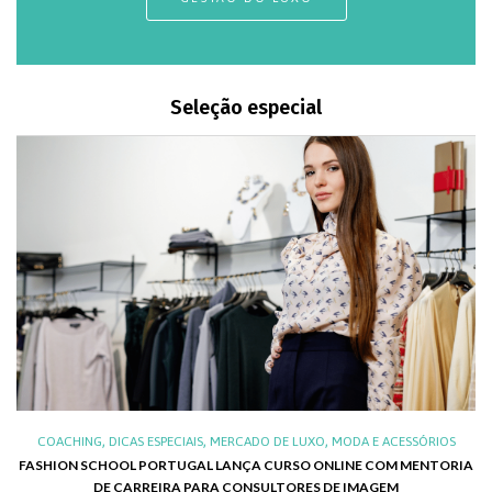
Seleção especial
,
,
,
,
XO
COACHING
DICAS ESPECIAIS
MERCADO DE LUXO
MODA E ACESSÓRIOS
AL
FASHION SCHOOL PORTUGAL LANÇA CURSO ONLINE COM MENTORIA
DE CARREIRA PARA CONSULTORES DE IMAGEM