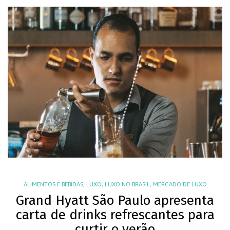
ALIMENTOS E BEBIDAS
,
LUXO
,
LUXO NO BRASIL
,
MERCADO DE LUXO
Grand Hyatt São Paulo apresenta
carta de drinks refrescantes para
curtir o verão