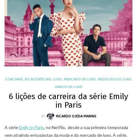
COACHING
,
DICAS ESPECIAIS
,
LUXO
,
MERCADO DE LUXO
,
NEGÓCIOS DO LUXO
,
VAREJO DE LUXO
6 lições de carreira da série Emily
in Paris
BY
RICARDO OJEDA MARINS
A série
Emily In Paris
, no Netflix, desde a sua primeira temporada
vem atraindo entusiastas da moda e do mercado de luxo. A série,