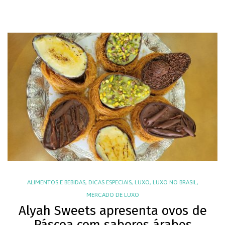
ALIMENTOS E BEBIDAS
,
DICAS ESPECIAIS
,
LUXO
,
LUXO NO BRASIL
,
MERCADO DE LUXO
Alyah Sweets apresenta ovos de
Páscoa com sabores árabes