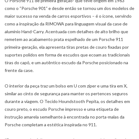
O Porsche 911 de primeira geração- que teve origem em 1963
como o “Porsche 901” e desde então se tornou um dos modelos de
maior sucesso na venda de carros esportivos – é o ícone, servindo
como a inspiração da RIMOWA para linguagem visual da case de
alumínio Hand-Carry. Acentuada com detalhes de alto brilho que
remetem ao acabamento prata espelhado de um Porsche 911
primeira-geração, ela apresenta tiras pretas de couro fixadas por
suportes polidos em forma de escudos que ecoam as tradicionais
tiras do capô, e um autêntico escudo da Porsche posicionado na
frente da case.
O interior da peça traz um bolso em U com zíper e uma tira em X,
similar ao cinto de segurança para manter os pertences seguros
durante a viagem. O Tecido Houndstooth Pepita, os detalhes em
couro preto, o escudo Porsche impresso e uma etiqueta de
instrução amarela semelhante à encontrada no porta-malas da
Porsche completam a estética inspirada no 911.