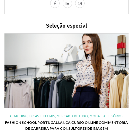
Seleção especial
,
,
,
,
XO
COACHING
DICAS ESPECIAIS
MERCADO DE LUXO
MODA E ACESSÓRIOS
AL
FASHION SCHOOL PORTUGAL LANÇA CURSO ONLINE COM MENTORIA
DE CARREIRA PARA CONSULTORES DE IMAGEM
C