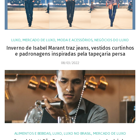
,
,
,
LUXO
MERCADO DE LUXO
MODA E ACESSÓRIOS
NEGÓCIOS DO LUXO
Inverno de Isabel Marant traz jeans, vestidos curtinhos
e padronagens inspiradas pela tapeçaria persa
08/03/2022
,
,
,
ALIMENTOS E BEBIDAS
LUXO
LUXO NO BRASIL
MERCADO DE LUXO