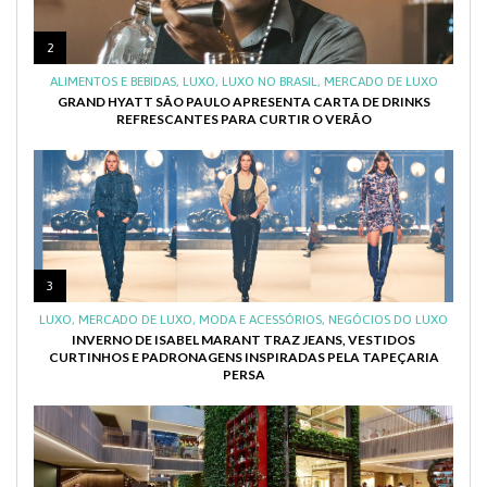
2
ALIMENTOS E BEBIDAS
,
LUXO
,
LUXO NO BRASIL
,
MERCADO DE LUXO
GRAND HYATT SÃO PAULO APRESENTA CARTA DE DRINKS
REFRESCANTES PARA CURTIR O VERÃO
3
LUXO
,
MERCADO DE LUXO
,
MODA E ACESSÓRIOS
,
NEGÓCIOS DO LUXO
INVERNO DE ISABEL MARANT TRAZ JEANS, VESTIDOS
CURTINHOS E PADRONAGENS INSPIRADAS PELA TAPEÇARIA
PERSA