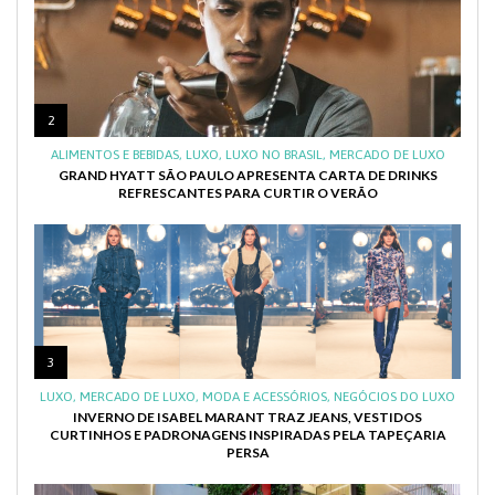
2
ALIMENTOS E BEBIDAS
,
LUXO
,
LUXO NO BRASIL
,
MERCADO DE LUXO
GRAND HYATT SÃO PAULO APRESENTA CARTA DE DRINKS
REFRESCANTES PARA CURTIR O VERÃO
3
LUXO
,
MERCADO DE LUXO
,
MODA E ACESSÓRIOS
,
NEGÓCIOS DO LUXO
INVERNO DE ISABEL MARANT TRAZ JEANS, VESTIDOS
CURTINHOS E PADRONAGENS INSPIRADAS PELA TAPEÇARIA
PERSA