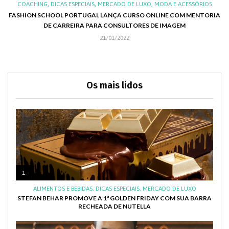
,
,
,
,
XO
COACHING
DICAS ESPECIAIS
MERCADO DE LUXO
MODA E ACESSÓRIOS
AL
FASHION SCHOOL PORTUGAL LANÇA CURSO ONLINE COM MENTORIA
DE CARREIRA PARA CONSULTORES DE IMAGEM
C
21/01/2022
Os mais lidos
1
ALIMENTOS E BEBIDAS
,
DICAS ESPECIAIS
,
MERCADO DE LUXO
STEFAN BEHAR PROMOVE A 1ª GOLDEN FRIDAY COM SUA BARRA
RECHEADA DE NUTELLA