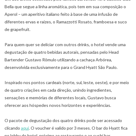
Bella que segue a linha aromática, pois tem em sua composição o
Aperol – um aperitivo italiano feito à base de uma infusão de
diferentes ervas e raízes, o Ramazzotti Rosato, framboesa e suco
de grapefruit.
Para quem quer se deliciar com outros drinks, o hotel vende uma
degustação de quatro bebidas autorais, pensadas pelo Head
Bartender Gustavo Rômulo utilizando a cachaça Arbórea,
desenvolvida exclusivamente para o Grand Hyatt São Paulo.
Inspirado nos pontos cardeais (norte, sul, leste, oeste), e por meio
de quatro criações em cada direção, unindo ingredientes,
sensações e memórias de diferentes locais, Gustavo busca
oferecer aos hóspedes novos horizontes e experiências.
O pacote de degustação dos quatro drinks pode ser acessado
clicando
aqui
. O voucher é valido por 3 meses. O bar do Hyatt fica
no lobby do hotel, próximo ao restaurante e ao sushi bar.