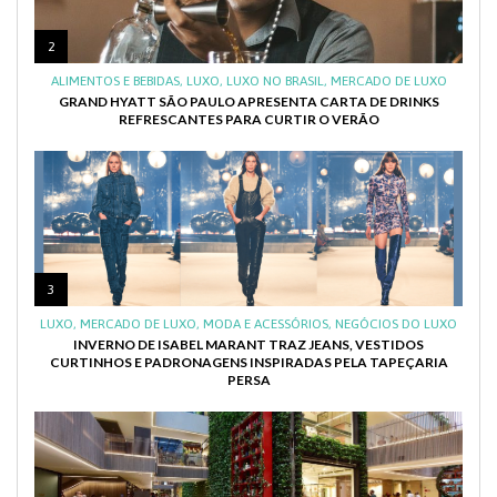
2
ALIMENTOS E BEBIDAS
,
LUXO
,
LUXO NO BRASIL
,
MERCADO DE LUXO
GRAND HYATT SÃO PAULO APRESENTA CARTA DE DRINKS
REFRESCANTES PARA CURTIR O VERÃO
3
LUXO
,
MERCADO DE LUXO
,
MODA E ACESSÓRIOS
,
NEGÓCIOS DO LUXO
INVERNO DE ISABEL MARANT TRAZ JEANS, VESTIDOS
CURTINHOS E PADRONAGENS INSPIRADAS PELA TAPEÇARIA
PERSA