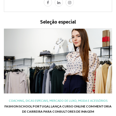
Seleção especial
,
,
,
,
XO
COACHING
DICAS ESPECIAIS
MERCADO DE LUXO
MODA E ACESSÓRIOS
AL
FASHION SCHOOL PORTUGAL LANÇA CURSO ONLINE COM MENTORIA
DE CARREIRA PARA CONSULTORES DE IMAGEM
C