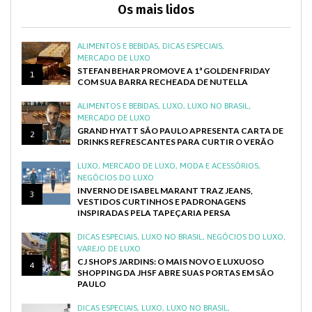
Os mais lidos
ALIMENTOS E BEBIDAS
,
DICAS ESPECIAIS
,
MERCADO DE LUXO
STEFAN BEHAR PROMOVE A 1ª GOLDEN FRIDAY
1
COM SUA BARRA RECHEADA DE NUTELLA
ALIMENTOS E BEBIDAS
,
LUXO
,
LUXO NO BRASIL
,
MERCADO DE LUXO
GRAND HYATT SÃO PAULO APRESENTA CARTA DE
2
DRINKS REFRESCANTES PARA CURTIR O VERÃO
LUXO
,
MERCADO DE LUXO
,
MODA E ACESSÓRIOS
,
NEGÓCIOS DO LUXO
INVERNO DE ISABEL MARANT TRAZ JEANS,
3
VESTIDOS CURTINHOS E PADRONAGENS
INSPIRADAS PELA TAPEÇARIA PERSA
DICAS ESPECIAIS
,
LUXO NO BRASIL
,
NEGÓCIOS DO LUXO
,
VAREJO DE LUXO
CJ SHOPS JARDINS: O MAIS NOVO E LUXUOSO
4
SHOPPING DA JHSF ABRE SUAS PORTAS EM SÃO
PAULO
DICAS ESPECIAIS
,
LUXO
,
LUXO NO BRASIL
,