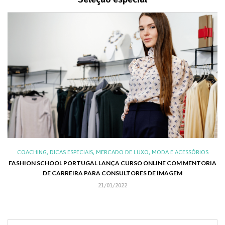
,
,
,
,
XO
COACHING
DICAS ESPECIAIS
MERCADO DE LUXO
MODA E ACESSÓRIOS
AL
FASHION SCHOOL PORTUGAL LANÇA CURSO ONLINE COM MENTORIA
DE CARREIRA PARA CONSULTORES DE IMAGEM
C
21/01/2022