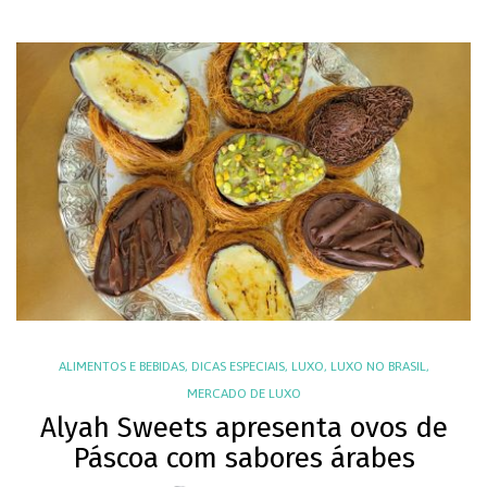
ALIMENTOS E BEBIDAS
,
DICAS ESPECIAIS
,
LUXO
,
LUXO NO BRASIL
,
MERCADO DE LUXO
Alyah Sweets apresenta ovos de
Páscoa com sabores árabes