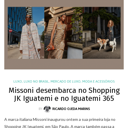
LUXO
,
LUXO NO BRASIL
,
MERCADO DE LUXO
,
MODA E ACESSÓRIOS
Missoni desembarca no Shopping
JK Iguatemi e no Iguatemi 365
BY
RICARDO OJEDA MARINS
A marca italiana Missoni inaugurou ontem a sua primeira loja no
Shopping JK Iguatemi, em São Paulo. A marca também passa a