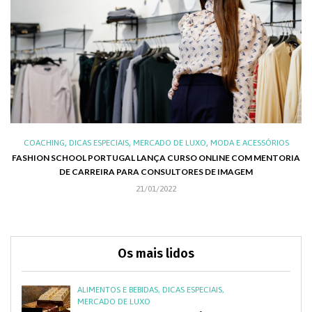
,
,
,
,
XO
COACHING
DICAS ESPECIAIS
MERCADO DE LUXO
MODA E ACESSÓRIOS
AL
FASHION SCHOOL PORTUGAL LANÇA CURSO ONLINE COM MENTORIA
DE CARREIRA PARA CONSULTORES DE IMAGEM
C
21/01/2022
Os mais lidos
ALIMENTOS E BEBIDAS
,
DICAS ESPECIAIS
,
MERCADO DE LUXO