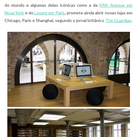
do mundo e algumas delas icônicas como a da
Fifth Avenue em
Nova York
e do
Louvre em Paris
, promete ainda abrir novas lojas em
Chicago, Paris e Shanghai, segundo o jornal britânico
The Guardian
.