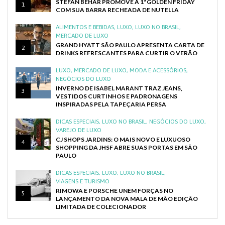
STEFAN BEHAR PROMOVE A 1ª GOLDEN FRIDAY
1
COM SUA BARRA RECHEADA DE NUTELLA
ALIMENTOS E BEBIDAS
,
LUXO
,
LUXO NO BRASIL
,
MERCADO DE LUXO
GRAND HYATT SÃO PAULO APRESENTA CARTA DE
2
DRINKS REFRESCANTES PARA CURTIR O VERÃO
LUXO
,
MERCADO DE LUXO
,
MODA E ACESSÓRIOS
,
NEGÓCIOS DO LUXO
INVERNO DE ISABEL MARANT TRAZ JEANS,
3
VESTIDOS CURTINHOS E PADRONAGENS
INSPIRADAS PELA TAPEÇARIA PERSA
DICAS ESPECIAIS
,
LUXO NO BRASIL
,
NEGÓCIOS DO LUXO
,
VAREJO DE LUXO
CJ SHOPS JARDINS: O MAIS NOVO E LUXUOSO
4
SHOPPING DA JHSF ABRE SUAS PORTAS EM SÃO
PAULO
DICAS ESPECIAIS
,
LUXO
,
LUXO NO BRASIL
,
VIAGENS E TURISMO
RIMOWA E PORSCHE UNEM FORÇAS NO
5
LANÇAMENTO DA NOVA MALA DE MÃO EDIÇÃO
LIMITADA DE COLECIONADOR