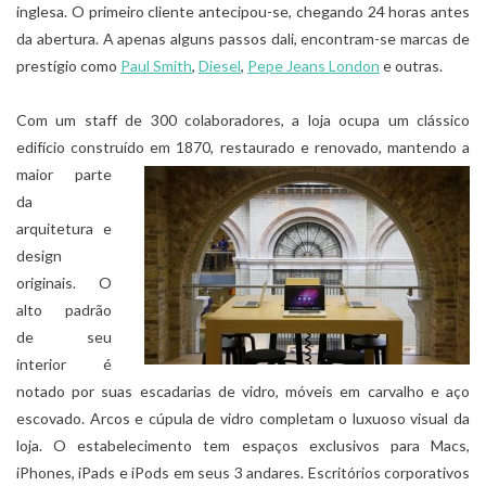
inglesa. O primeiro cliente antecipou-se, chegando 24 horas antes
da abertura. A apenas alguns passos dali, encontram-se marcas de
prestígio como
Paul Smith
,
Diesel
,
Pepe Jeans London
e outras.
Com um staff de 300 colaboradores, a loja ocupa um clássico
edifício construído em 1870, restaurado e renovado,
mantendo a
maior parte
da
arquitetura e
design
originais. O
alto padrão
de seu
interior é
notado por suas escadarias de vidro, móveis em carvalho e aço
escovado. Arcos e cúpula de vidro completam o luxuoso visual da
loja. O estabelecimento tem espaços exclusivos para Macs,
iPhones, iPads e iPods em seus 3 andares. Escritórios corporativos