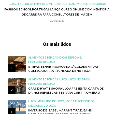
,
,
,
,
XO
COACHING
DICAS ESPECIAIS
MERCADO DE LUXO
MODA E ACESSÓRIOS
AL
FASHION SCHOOL PORTUGAL LANÇA CURSO ONLINE COM MENTORIA
DE CARREIRA PARA CONSULTORES DE IMAGEM
C
21/01/2022
Os mais lidos
ALIMENTOS E BEBIDAS
,
DICAS ESPECIAIS
,
MERCADO DE LUXO
STEFAN BEHAR PROMOVE A 1ª GOLDEN FRIDAY
1
COM SUA BARRA RECHEADA DE NUTELLA
ALIMENTOS E BEBIDAS
,
LUXO
,
LUXO NO BRASIL
,
MERCADO DE LUXO
GRAND HYATT SÃO PAULO APRESENTA CARTA DE
2
DRINKS REFRESCANTES PARA CURTIR O VERÃO
LUXO
,
MERCADO DE LUXO
,
MODA E ACESSÓRIOS
,
NEGÓCIOS DO LUXO
INVERNO DE ISABEL MARANT TRAZ JEANS,
3