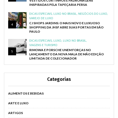
VESTIDOS CURTINHOS E PADRONAGENS
INSPIRADAS PELA TAPEÇARIA PERSA
DICAS ESPECIAIS
,
LUXO NO BRASIL
,
NEGÓCIOS DO LUXO
,
VAREJO DE LUXO
CJ SHOPS JARDINS: O MAIS NOVO E LUXUOSO
4
SHOPPING DA JHSF ABRE SUAS PORTAS EM SÃO
PAULO
DICAS ESPECIAIS
,
LUXO
,
LUXO NO BRASIL
,
VIAGENS E TURISMO
RIMOWA E PORSCHE UNEM FORÇAS NO
5
LANÇAMENTO DA NOVA MALA DE MÃO EDIÇÃO
LIMITADA DE COLECIONADOR
Categorias
ALIMENTOS E BEBIDAS
ARTE E LUXO
ARTIGOS