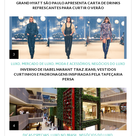
GRAND HYATT SÃO PAULO APRESENTA CARTA DE DRINKS
REFRESCANTES PARA CURTIR O VERÃO
3
LUXO
,
MERCADO DE LUXO
,
MODA E ACESSÓRIOS
,
NEGÓCIOS DO LUXO
INVERNO DE ISABEL MARANT TRAZ JEANS, VESTIDOS
CURTINHOS E PADRONAGENS INSPIRADAS PELA TAPEÇARIA
PERSA
4
DICAS ESPECIAIS
,
LUXO NO BRASIL
,
NEGÓCIOS DO LUXO
,