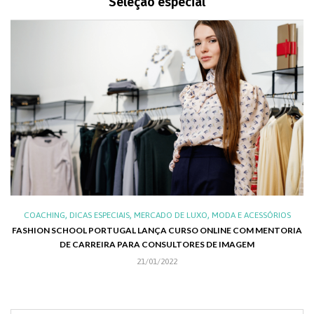
Seleção especial
,
,
,
,
XO
COACHING
DICAS ESPECIAIS
MERCADO DE LUXO
MODA E ACESSÓRIOS
AL
FASHION SCHOOL PORTUGAL LANÇA CURSO ONLINE COM MENTORIA
DE CARREIRA PARA CONSULTORES DE IMAGEM
C
21/01/2022