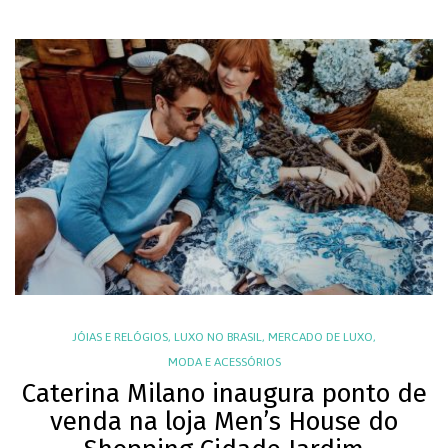
JÓIAS E RELÓGIOS
,
LUXO NO BRASIL
,
MERCADO DE LUXO
,
MODA E ACESSÓRIOS
Caterina Milano inaugura ponto de
venda na loja Men’s House do