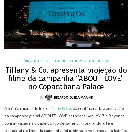
JÓIAS E RELÓGIOS
,
LUXO NO BRASIL
,
MERCADO DE LUXO
Tiffany & Co. apresenta projeção do
filme da campanha “ABOUT LOVE”
no Copacabana Palace
BY
RICARDO OJEDA MARINS
A icônica marca de luxo
Tiffany & Co.
dá continuidade à ampliação
da campanha global ABOUT LOVE estrelada por JAY-Z e Beyoncé
com ativação na cidade do Rio de Janeiro. Integrando arte e
tecnologia, o filme da campanha foi projetado na fachada do icônico