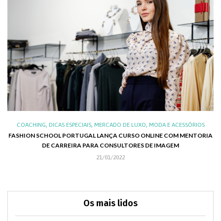
,
,
,
,
XO
COACHING
DICAS ESPECIAIS
MERCADO DE LUXO
MODA E ACESSÓRIOS
AL
FASHION SCHOOL PORTUGAL LANÇA CURSO ONLINE COM MENTORIA
DE CARREIRA PARA CONSULTORES DE IMAGEM
C
21/01/2022
Os mais lidos