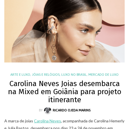
ARTE E LUXO
,
JÓIAS E RELÓGIOS
,
LUXO NO BRASIL
,
MERCADO DE LUXO
Carolina Neves Joias desembarca
na Mixed em Goiânia para projeto
itinerante
BY
RICARDO OJEDA MARINS
A marca de joias
Carolina Neves
, acompanhada de Carolina Hemerly
e Julia Bastos, desembarca nos dias 23 e 24 de novembro em