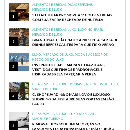
ALIMENTOS E BEBIDAS
,
DICAS ESPECIAIS
,
MERCADO DE LUXO
STEFAN BEHAR PROMOVE A 1ª GOLDEN FRIDAY
1
COM SUA BARRA RECHEADA DE NUTELLA
ALIMENTOS E BEBIDAS
,
LUXO
,
LUXO NO BRASIL
,
MERCADO DE LUXO
GRAND HYATT SÃO PAULO APRESENTA CARTA DE
2
DRINKS REFRESCANTES PARA CURTIR O VERÃO
LUXO
,
MERCADO DE LUXO
,
MODA E ACESSÓRIOS
,
NEGÓCIOS DO LUXO
INVERNO DE ISABEL MARANT TRAZ JEANS,
3
VESTIDOS CURTINHOS E PADRONAGENS
INSPIRADAS PELA TAPEÇARIA PERSA
DICAS ESPECIAIS
,
LUXO NO BRASIL
,
NEGÓCIOS DO LUXO
,
VAREJO DE LUXO
CJ SHOPS JARDINS: O MAIS NOVO E LUXUOSO
4
SHOPPING DA JHSF ABRE SUAS PORTAS EM SÃO
PAULO
DICAS ESPECIAIS
,
LUXO
,
LUXO NO BRASIL
,
VIAGENS E TURISMO
RIMOWA E PORSCHE UNEM FORÇAS NO
5
LANÇAMENTO DA NOVA MALA DE MÃO EDIÇÃO