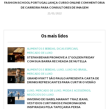
FASHION SCHOOL PORTUGAL LANÇA CURSO ONLINE COM MENTORIA
DE CARREIRA PARA CONSULTORES DE IMAGEM
C
21/01/2022
Os mais lidos
ALIMENTOS E BEBIDAS
,
DICAS ESPECIAIS
,
MERCADO DE LUXO
STEFAN BEHAR PROMOVE A 1ª GOLDEN FRIDAY
1
COM SUA BARRA RECHEADA DE NUTELLA
ALIMENTOS E BEBIDAS
,
LUXO
,
LUXO NO BRASIL
,
MERCADO DE LUXO
GRAND HYATT SÃO PAULO APRESENTA CARTA DE
2
DRINKS REFRESCANTES PARA CURTIR O VERÃO
LUXO
,
MERCADO DE LUXO
,
MODA E ACESSÓRIOS
,
NEGÓCIOS DO LUXO
INVERNO DE ISABEL MARANT TRAZ JEANS,
3
VESTIDOS CURTINHOS E PADRONAGENS
INSPIRADAS PELA TAPEÇARIA PERSA