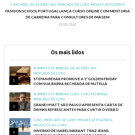
,
,
,
,
XO
COACHING
DICAS ESPECIAIS
MERCADO DE LUXO
MODA E ACESSÓRIOS
AL
FASHION SCHOOL PORTUGAL LANÇA CURSO ONLINE COM MENTORIA
DE CARREIRA PARA CONSULTORES DE IMAGEM
C
21/01/2022
Os mais lidos
ALIMENTOS E BEBIDAS
,
DICAS ESPECIAIS
,
MERCADO DE LUXO
STEFAN BEHAR PROMOVE A 1ª GOLDEN FRIDAY
1
COM SUA BARRA RECHEADA DE NUTELLA
ALIMENTOS E BEBIDAS
,
LUXO
,
LUXO NO BRASIL
,
MERCADO DE LUXO
GRAND HYATT SÃO PAULO APRESENTA CARTA DE
2
DRINKS REFRESCANTES PARA CURTIR O VERÃO
LUXO
,
MERCADO DE LUXO
,
MODA E ACESSÓRIOS
,
NEGÓCIOS DO LUXO
INVERNO DE ISABEL MARANT TRAZ JEANS,
3