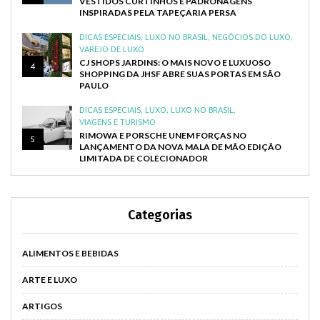
VESTIDOS CURTINHOS E PADRONAGENS
INSPIRADAS PELA TAPEÇARIA PERSA
DICAS ESPECIAIS
,
LUXO NO BRASIL
,
NEGÓCIOS DO LUXO
,
VAREJO DE LUXO
CJ SHOPS JARDINS: O MAIS NOVO E LUXUOSO
4
SHOPPING DA JHSF ABRE SUAS PORTAS EM SÃO
PAULO
DICAS ESPECIAIS
,
LUXO
,
LUXO NO BRASIL
,
VIAGENS E TURISMO
RIMOWA E PORSCHE UNEM FORÇAS NO
5
LANÇAMENTO DA NOVA MALA DE MÃO EDIÇÃO
LIMITADA DE COLECIONADOR
Categorias
ALIMENTOS E BEBIDAS
ARTE E LUXO
ARTIGOS