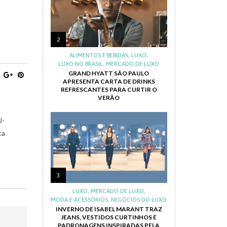
2
ALIMENTOS E BEBIDAS
,
LUXO
,
LUXO NO BRASIL
,
MERCADO DE LUXO
GRAND HYATT SÃO PAULO
APRESENTA CARTA DE DRINKS
REFRESCANTES PARA CURTIR O
VERÃO
U-
ta
3
LUXO
,
MERCADO DE LUXO
,
MODA E ACESSÓRIOS
,
NEGÓCIOS DO LUXO
INVERNO DE ISABEL MARANT TRAZ
JEANS, VESTIDOS CURTINHOS E
PADRONAGENS INSPIRADAS PELA