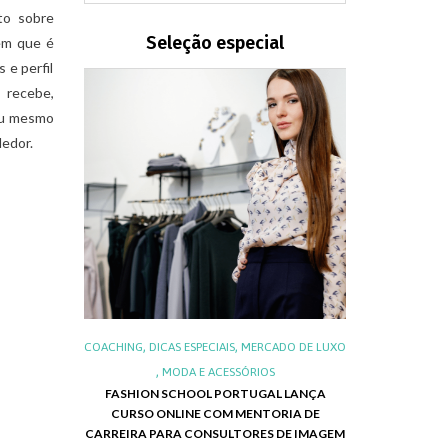
to sobre
Seleção especial
em que é
 e perfil
recebe,
 ou mesmo
dedor.
,
,
,
,
IS
LUXO
COACHING
DICAS ESPECIAIS
MERCADO DE LUXO
ALIMENTOS E 
,
,
S DO LUXO
MODA E ACESSÓRIOS
LUXO NO BRA
FASHION SCHOOL PORTUGAL LANÇA
NEG
CURSO ONLINE COM MENTORIA DE
RIE EMILY IN
CHRISTMAS 
CARREIRA PARA CONSULTORES DE IMAGEM
APRESENTA SUA