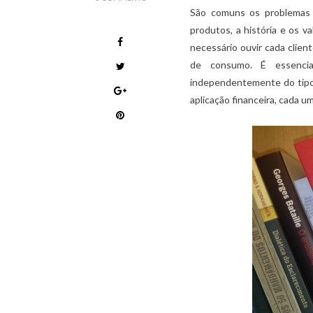
São comuns os problemas 
produtos, a história e os va
necessário ouvir cada client
de consumo. É essencia
independentemente do tipo 
aplicação financeira, cada u
,
,
ARTIGOS
LUXO NO BRASIL
MERCADO DE LUXO
,
NEGÓCIOS DO LUXO
VAREJO DE LUXO
RECRUTAMENTO NO VAREJO DE LUXO: A
IMPORTÂNCIA DA ABORDAGEM
COMPORTAMENTAL