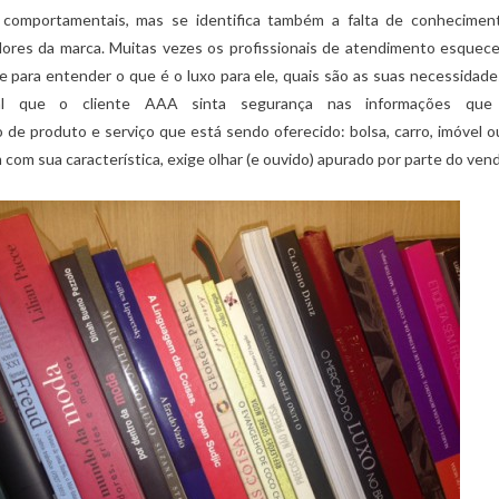
comportamentais, mas se identifica também a falta de conhecimen
lores da marca.
Muitas vezes os profissionais de atendimento esquec
e para entender o que é o luxo para ele, quais são as suas necessidades
l que o cliente AAA sinta segurança nas informações que 
de produto e serviço que está sendo oferecido: bolsa, carro, imóvel
m com sua característica, exige olhar (e ouvido) apurado por parte do ven
,
,
,
LUXO NO BRASIL
MERCADO DE LUXO
COACHING
DICAS ESPECIA
6 COMPORTAMENTOS ESSENCIAIS PARA
,
MERCADO DE LUXO
NEGÓCIO
CORRETORES DE IMÓVEIS DE LUXO
VAREJO DE LUXO
17/09/2021
6 LIÇÕES DE CARREIRA DA SÉ
PARIS