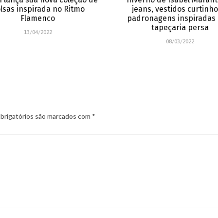
lsas inspirada no Ritmo
jeans, vestidos curtinho
Flamenco
padronagens inspiradas 
tapeçaria persa
13/04/2022
08/03/2022
rigatórios são marcados com
*