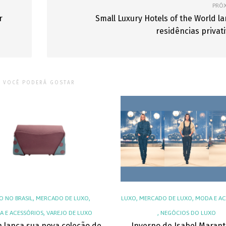
PRÓ
r
Small Luxury Hotels of the World l
residências privat
VOCÊ PODERÁ GOSTAR
,
,
,
,
O NO BRASIL
MERCADO DE LUXO
LUXO
MERCADO DE LUXO
MODA E AC
,
,
 E ACESSÓRIOS
VAREJO DE LUXO
NEGÓCIOS DO LUXO
h lança sua nova coleção de
Inverno de Isabel Marant