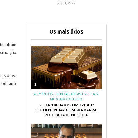
21/01/2022
Os mais lidos
ificultam
situação
soas deve
 ter uma
1
ALIMENTOS E BEBIDAS
,
DICAS ESPECIAIS
,
MERCADO DE LUXO
STEFAN BEHAR PROMOVE A 1ª
GOLDEN FRIDAY COM SUA BARRA
RECHEADA DE NUTELLA