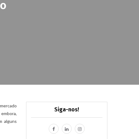
do
m mercado
Siga-nos!
i embora,
m alguns