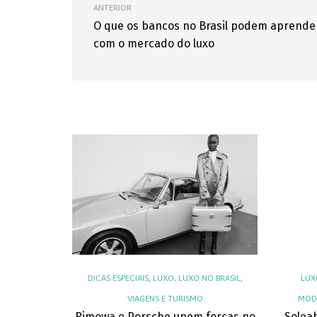
ANTERIOR
O que os bancos no Brasil podem aprende
com o mercado do luxo
,
,
,
DICAS ESPECIAIS
LUXO
LUXO NO BRASIL
LUX
VIAGENS E TURISMO
MODA
Rimowa e Porsche unem forças no
Solea