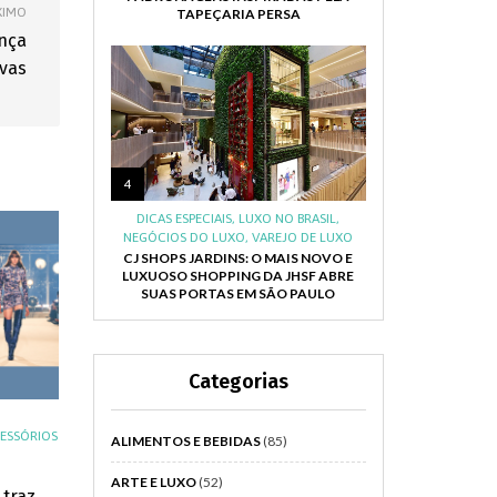
XIMO
TAPEÇARIA PERSA
ança
ivas
4
DICAS ESPECIAIS
,
LUXO NO BRASIL
,
NEGÓCIOS DO LUXO
,
VAREJO DE LUXO
CJ SHOPS JARDINS: O MAIS NOVO E
LUXUOSO SHOPPING DA JHSF ABRE
SUAS PORTAS EM SÃO PAULO
Categorias
ESSÓRIOS
ALIMENTOS E BEBIDAS
(85)
ARTE E LUXO
(52)
 traz