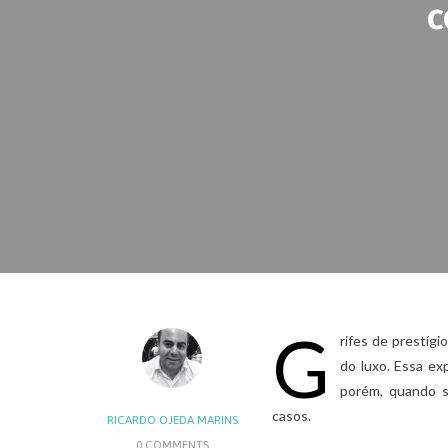
c
G
rifes de prestíg
do luxo. Essa ex
porém, quando 
casos.
RICARDO OJEDA MARINS
0 COMMENTS