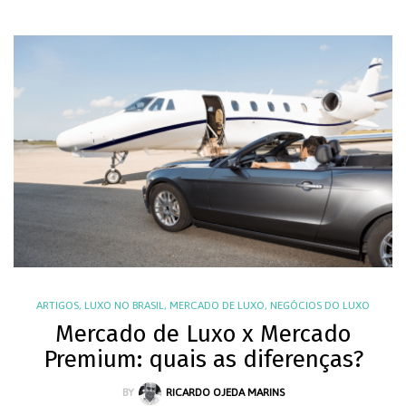
ARTIGOS
,
LUXO NO BRASIL
,
MERCADO DE LUXO
,
NEGÓCIOS DO LUXO
Mercado de Luxo x Mercado
Premium: quais as diferenças?
BY
RICARDO OJEDA MARINS