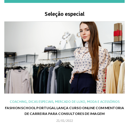
Seleção especial
,
,
,
,
XO
COACHING
DICAS ESPECIAIS
MERCADO DE LUXO
MODA E ACESSÓRIOS
AL
FASHION SCHOOL PORTUGAL LANÇA CURSO ONLINE COM MENTORIA
DE CARREIRA PARA CONSULTORES DE IMAGEM
C
21/01/2022