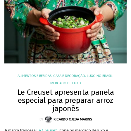
ALIMENTOS E BEBIDAS
,
CASA E DECORAÇÃO
,
LUXO NO BRASIL
,
MERCADO DE LUXO
Le Creuset apresenta panela
especial para preparar arroz
japonês
BY
RICARDO OJEDA MARINS
A marca francesa
Le Creuset
, ícone no mercado de luxo e