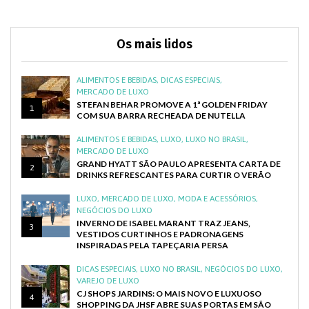
Os mais lidos
ALIMENTOS E BEBIDAS
,
DICAS ESPECIAIS
,
MERCADO DE LUXO
STEFAN BEHAR PROMOVE A 1ª GOLDEN FRIDAY
1
COM SUA BARRA RECHEADA DE NUTELLA
ALIMENTOS E BEBIDAS
,
LUXO
,
LUXO NO BRASIL
,
MERCADO DE LUXO
GRAND HYATT SÃO PAULO APRESENTA CARTA DE
2
DRINKS REFRESCANTES PARA CURTIR O VERÃO
LUXO
,
MERCADO DE LUXO
,
MODA E ACESSÓRIOS
,
NEGÓCIOS DO LUXO
INVERNO DE ISABEL MARANT TRAZ JEANS,
3
VESTIDOS CURTINHOS E PADRONAGENS
INSPIRADAS PELA TAPEÇARIA PERSA
DICAS ESPECIAIS
,
LUXO NO BRASIL
,
NEGÓCIOS DO LUXO
,
VAREJO DE LUXO
CJ SHOPS JARDINS: O MAIS NOVO E LUXUOSO
4
SHOPPING DA JHSF ABRE SUAS PORTAS EM SÃO