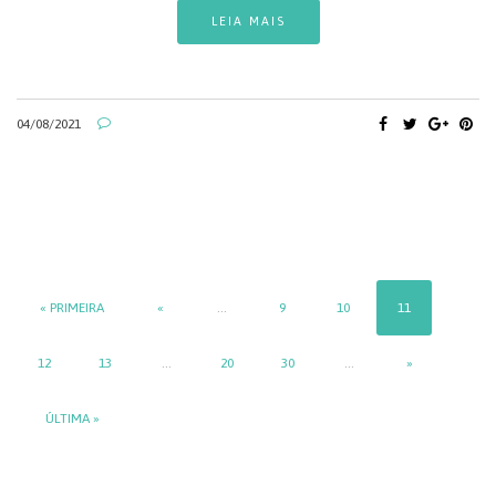
LEIA MAIS
04/08/2021
« PRIMEIRA
«
...
9
10
11
12
13
...
20
30
...
»
ÚLTIMA »