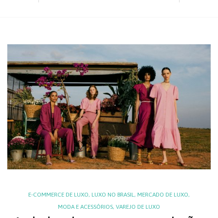
E-COMMERCE DE LUXO
,
LUXO NO BRASIL
,
MERCADO DE LUXO
,
MODA E ACESSÓRIOS
,
VAREJO DE LUXO