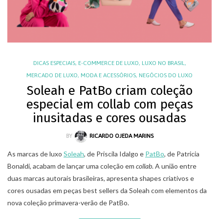
DICAS ESPECIAIS
,
E-COMMERCE DE LUXO
,
LUXO NO BRASIL
,
MERCADO DE LUXO
,
MODA E ACESSÓRIOS
,
NEGÓCIOS DO LUXO
Soleah e PatBo criam coleção
especial em collab com peças
inusitadas e cores ousadas
BY
RICARDO OJEDA MARINS
As marcas de luxo
Soleah
, de Priscila Idalgo e
PatBo
, de Patricia
Bonaldi, acabam de lançar uma coleção em
collab
. A união entre
duas marcas autorais brasileiras, apresenta shapes criativos e
cores ousadas em peças best sellers da Soleah com elementos da
nova coleção primavera-verão de PatBo.