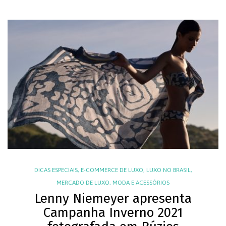
DICAS ESPECIAIS
,
E-COMMERCE DE LUXO
,
LUXO NO BRASIL
,
MERCADO DE LUXO
,
MODA E ACESSÓRIOS
Lenny Niemeyer apresenta
Campanha Inverno 2021