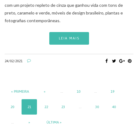
com um projeto repleto de cinza que ganhou vida com tons de
preto, caramelo e verde, móveis de design brasileiro, plantas e
fotografias contemporâneas.
LEIA MAIS
24/02/2021
« PRIMEIRA
«
...
10
...
19
20
21
22
23
...
30
40
...
»
ÚLTIMA »