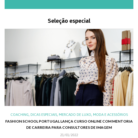
Seleção especial
,
,
,
,
O
COACHING
DICAS ESPECIAIS
MERCADO DE LUXO
MODA E ACESSÓRIOS
ALI
FASHION SCHOOL PORTUGAL LANÇA CURSO ONLINE COM MENTORIA
DE CARREIRA PARA CONSULTORES DE IMAGEM
CH
21/01/2022