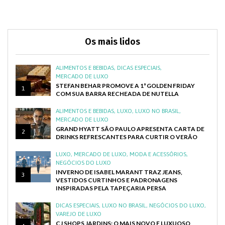
Os mais lidos
ALIMENTOS E BEBIDAS
,
DICAS ESPECIAIS
,
MERCADO DE LUXO
STEFAN BEHAR PROMOVE A 1ª GOLDEN FRIDAY
1
COM SUA BARRA RECHEADA DE NUTELLA
ALIMENTOS E BEBIDAS
,
LUXO
,
LUXO NO BRASIL
,
MERCADO DE LUXO
GRAND HYATT SÃO PAULO APRESENTA CARTA DE
2
DRINKS REFRESCANTES PARA CURTIR O VERÃO
LUXO
,
MERCADO DE LUXO
,
MODA E ACESSÓRIOS
,
NEGÓCIOS DO LUXO
INVERNO DE ISABEL MARANT TRAZ JEANS,
3
VESTIDOS CURTINHOS E PADRONAGENS
INSPIRADAS PELA TAPEÇARIA PERSA
DICAS ESPECIAIS
,
LUXO NO BRASIL
,
NEGÓCIOS DO LUXO
,
VAREJO DE LUXO
CJ SHOPS JARDINS: O MAIS NOVO E LUXUOSO