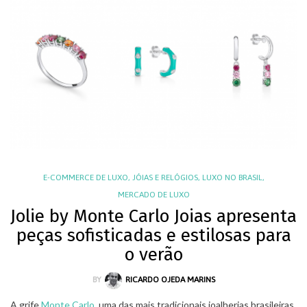
E-COMMERCE DE LUXO
,
JÓIAS E RELÓGIOS
,
LUXO NO BRASIL
,
MERCADO DE LUXO
Jolie by Monte Carlo Joias apresenta
peças sofisticadas e estilosas para
o verão
BY
RICARDO OJEDA MARINS
A grife
Monte Carlo
, uma das mais tradicionais joalherias brasileiras,