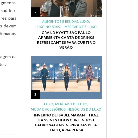
segmento,
 saúde e
2
res para
ALIMENTOS E BEBIDAS
,
LUXO
,
as devem
LUXO NO BRASIL
,
MERCADO DE LUXO
GRAND HYATT SÃO PAULO
s Humanos
APRESENTA CARTA DE DRINKS
REFRESCANTES PARA CURTIR O
VERÃO
imagem da
or.
3
LUXO
,
MERCADO DE LUXO
,
MODA E ACESSÓRIOS
,
NEGÓCIOS DO LUXO
INVERNO DE ISABEL MARANT TRAZ
JEANS, VESTIDOS CURTINHOS E
PADRONAGENS INSPIRADAS PELA
TAPEÇARIA PERSA