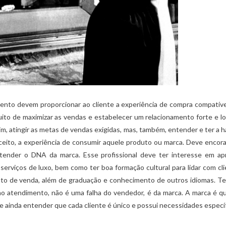
mento devem proporcionar ao cliente a experiência de compra compatív
uito de maximizar as vendas e estabelecer um relacionamento forte e 
im, atingir as metas de vendas exigidas, mas, também, entender e ter a h
nceito, a experiência de consumir aquele produto ou marca. Deve encora
tender o DNA da marca. Esse profissional deve ter interesse em ap
erviços de luxo, bem como ter boa formação cultural para lidar com cl
onto de venda, além de graduação e conhecimento de outros idiomas. T
no atendimento, não é uma falha do vendedor, é da marca. A marca é q
se ainda entender que cada cliente é único e possui necessidades específ