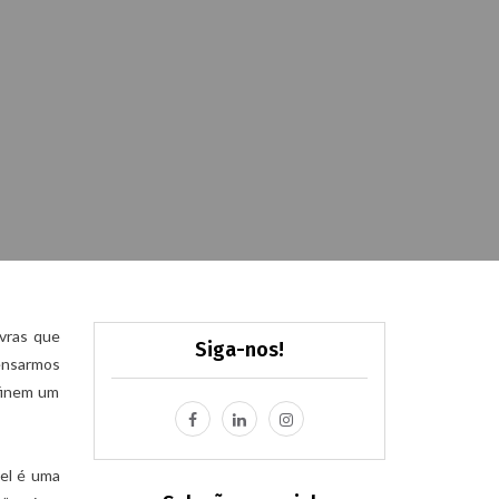
avras que
Siga-nos!
ensarmos
efinem um
el é uma