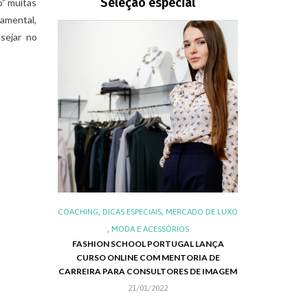
Seleção especial
o” muitas
amental,
sejar no
,
,
,
,
IS
LUXO
COACHING
DICAS ESPECIAIS
MERCADO DE LUXO
ALIMENTOS E 
,
,
S DO LUXO
MODA E ACESSÓRIOS
LUXO NO BRA
FASHION SCHOOL PORTUGAL LANÇA
NEG
CURSO ONLINE COM MENTORIA DE
RIE EMILY IN
CHRISTMAS 
CARREIRA PARA CONSULTORES DE IMAGEM
APRESENTA SUA
21/01/2022