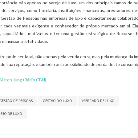
mportância não apenas no varejo de luxo, um dos principais ramos do 
 serviços, como hotelaria, instituições financeiras, prestadores de
 Gestão de Pessoas nas empresas de luxo é capacitar seus colaborado
 cada vez mais exigente e conhecedor do próprio mercado em si. El
s, capacitá-los, motivá-los e ter uma gestão estratégica de Recurso
 minimizar a rotatividade.
slize pode ser fatal, não apenas pela venda em si, mas pela mudança da 
do sua reputação, e também pela possibilidade de perda deste consumid
 Milton Jung
(Rádio CBN)
GESTÃO DE PESSOAS
GESTÃO DO LUXO
MERCADO DE LUXO
REJO DE LUXO