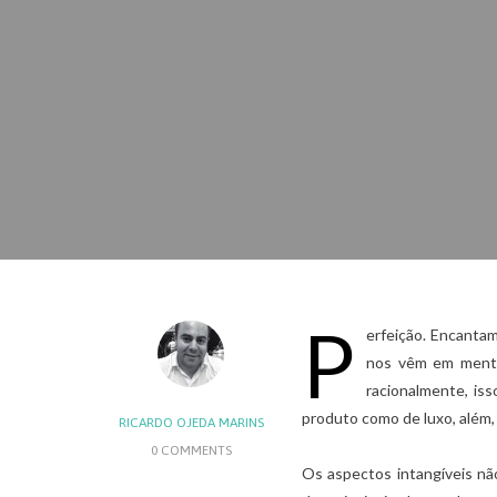
P
erfeição. Encanta
nos vêm em mente
racionalmente, iss
produto como de luxo, além, é
RICARDO OJEDA MARINS
0 COMMENTS
Os aspectos intangíveis n