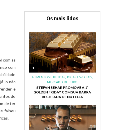
Os mais lidos
el com as
longo com
1
abilidade
ALIMENTOS E BEBIDAS
,
DICAS ESPECIAIS
,
já-lo não
MERCADO DE LUXO
STEFAN BEHAR PROMOVE A 1ª
render e
GOLDEN FRIDAY COM SUA BARRA
ientes de
RECHEADA DE NUTELLA
em de ter
ue falhou
icas.