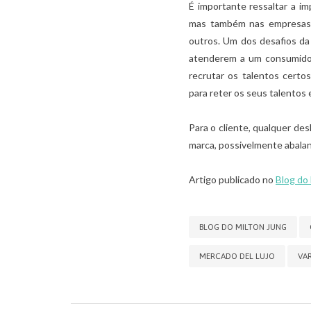
É importante ressaltar a i
mas também nas empresas de
outros. Um dos desafios da
atenderem a um consumidor
recrutar os talentos certo
para reter os seus talentos e
Para o cliente, qualquer de
marca, possivelmente abalan
Artigo publicado no
Blog do
BLOG DO MILTON JUNG
MERCADO DEL LUJO
VA