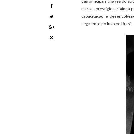
das principais chaves do su
marcas prestigiosas ainda
capacitação e desenvolvi
segmento do luxo no Brasil.
,
,
ARTIGOS
LUXO NO BRASIL
MERCADO DE LUXO
,
NEGÓCIOS DO LUXO
VAREJO DE LUXO
RECRUTAMENTO NO VAREJO DE LUXO: A
IMPORTÂNCIA DA ABORDAGEM
COMPORTAMENTAL
08/10/2021