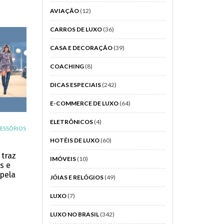
AVIAÇÃO
(12)
CARROS DE LUXO
(36)
CASA E DECORAÇÃO
(39)
COACHING
(8)
DICAS ESPECIAIS
(242)
E-COMMERCE DE LUXO
(64)
ELETRÔNICOS
(4)
ESSÓRIOS
HOTÉIS DE LUXO
(60)
 traz
IMÓVEIS
(10)
s e
pela
JÓIAS E RELÓGIOS
(49)
LUXO
(7)
LUXO NO BRASIL
(342)