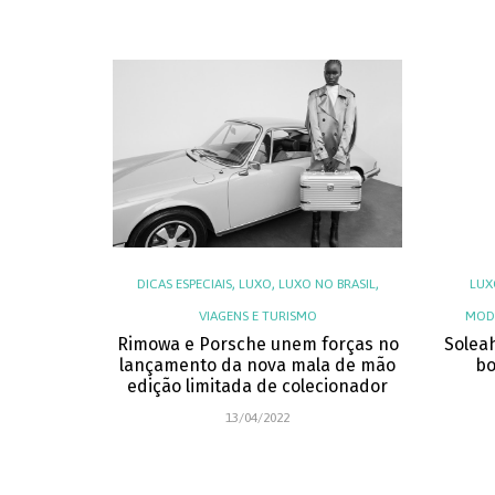
,
,
,
DICAS ESPECIAIS
LUXO
LUXO NO BRASIL
LUX
VIAGENS E TURISMO
MODA
Rimowa e Porsche unem forças no
Solea
lançamento da nova mala de mão
bo
edição limitada de colecionador
13/04/2022