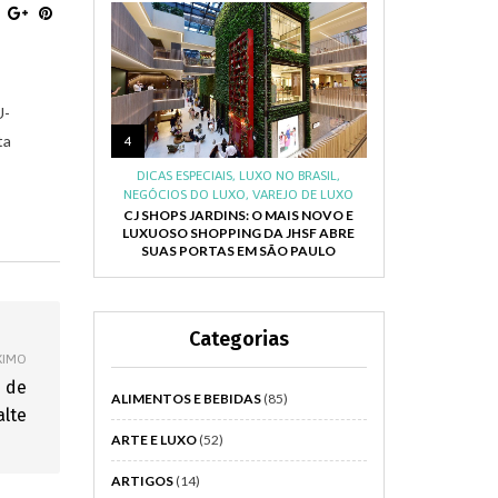
U-
ta
4
DICAS ESPECIAIS
,
LUXO NO BRASIL
,
NEGÓCIOS DO LUXO
,
VAREJO DE LUXO
CJ SHOPS JARDINS: O MAIS NOVO E
LUXUOSO SHOPPING DA JHSF ABRE
SUAS PORTAS EM SÃO PAULO
Categorias
XIMO
s de
ALIMENTOS E BEBIDAS
(85)
lte
ARTE E LUXO
(52)
ARTIGOS
(14)