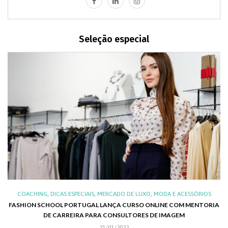
Seleção especial
,
,
,
,
XO
COACHING
DICAS ESPECIAIS
MERCADO DE LUXO
MODA E ACESSÓRIOS
AL
FASHION SCHOOL PORTUGAL LANÇA CURSO ONLINE COM MENTORIA
DE CARREIRA PARA CONSULTORES DE IMAGEM
C
21/01/2022