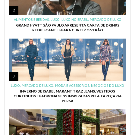
2
ALIMENTOS E BEBIDAS
,
LUXO
,
LUXO NO BRASIL
,
MERCADO DE LUXO
GRAND HYATT SÃO PAULO APRESENTA CARTA DE DRINKS
REFRESCANTES PARA CURTIR O VERÃO
3
LUXO
,
MERCADO DE LUXO
,
MODA E ACESSÓRIOS
,
NEGÓCIOS DO LUXO
INVERNO DE ISABEL MARANT TRAZ JEANS, VESTIDOS
CURTINHOS E PADRONAGENS INSPIRADAS PELA TAPEÇARIA
PERSA