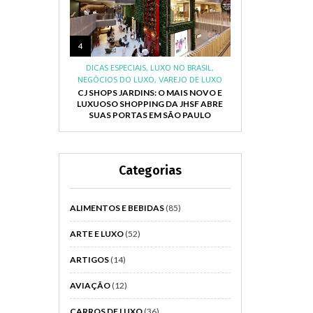
4
DICAS ESPECIAIS
,
LUXO NO BRASIL
,
NEGÓCIOS DO LUXO
,
VAREJO DE LUXO
CJ SHOPS JARDINS: O MAIS NOVO E
LUXUOSO SHOPPING DA JHSF ABRE
SUAS PORTAS EM SÃO PAULO
Categorias
ALIMENTOS E BEBIDAS
(85)
ARTE E LUXO
(52)
ARTIGOS
(14)
AVIAÇÃO
(12)
CARROS DE LUXO
(36)