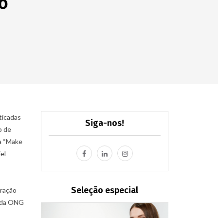
o
ticadas
Siga-nos!
o de
a “Make
el
Seleção especial
oração
s da ONG