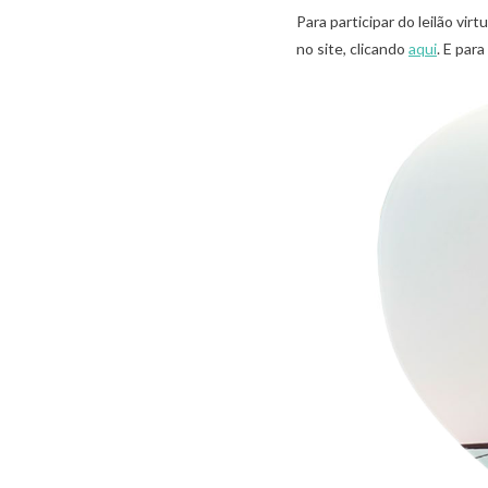
Para participar do leilão vir
no site, clicando
aqui
. E par