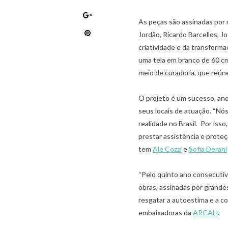
As peças são assinadas por n
Jordão, Ricardo Barcellos, 
criatividade e da transform
uma tela em branco de 60 cm
meio de curadoria, que reún
O projeto é um sucesso, an
seus locais de atuação. “Nó
realidade no Brasil. Por isso
,
,
ARTIGOS
LUXO NO BRASIL
MERCADO DE LUXO
prestar assistência e proteç
,
NEGÓCIOS DO LUXO
VAREJO DE LUXO
tem
Ale Cozzi
e
Sofia Derani
RECRUTAMENTO NO VAREJO DE LUXO: A
IMPORTÂNCIA DA ABORDAGEM
COMPORTAMENTAL
“Pelo quinto ano consecuti
08/10/2021
obras, assinadas por grande
resgatar a autoestima e a co
embaixadoras da
ARCAH
.