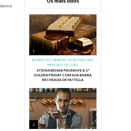
Os mais lidos
adastro
1
ALIMENTOS E BEBIDAS
,
DICAS ESPECIAIS
,
MERCADO DE LUXO
STEFAN BEHAR PROMOVE A 1ª
GOLDEN FRIDAY COM SUA BARRA
RECHEADA DE NUTELLA
2