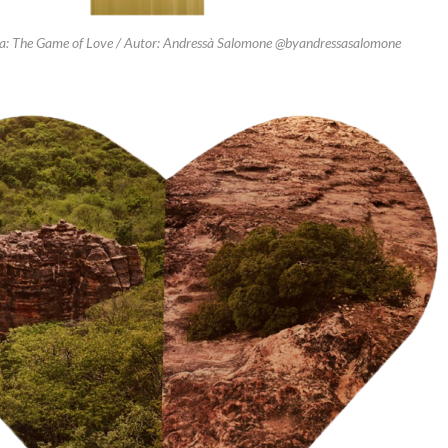
ra: The Game of Love / Autor: Andressà Salomone @byandressasalomone