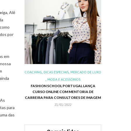
eiga, Alê
da
s como
ados por
as em
 nossa
am
,
,
,
,
IS
LUXO
COACHING
DICAS ESPECIAIS
MERCADO DE LUXO
ALIMENTOS E 
 ainda
,
,
S DO LUXO
MODA E ACESSÓRIOS
LUXO NO BRA
FASHION SCHOOL PORTUGAL LANÇA
NEG
CURSO ONLINE COM MENTORIA DE
RIE EMILY IN
CHRISTMAS 
CARREIRA PARA CONSULTORES DE IMAGEM
APRESENTA SUA
 As
21/01/2022
tas para
, uma das