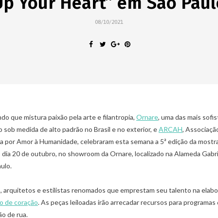
Up Your Heart” em São Paul
08/10/2021
o que mistura paixão pela arte e filantropia,
Ornare
, uma das mais sofis
o sob medida de alto padrão no Brasil e no exterior, e
ARCAH
, Associaçã
a por Amor à Humanidade, celebraram esta semana a 5ª edição da mostr
 o dia 20 de outubro, no showroom da Ornare, localizado na Alameda Gabri
ulo.
as, arquitetos e estilistas renomados que emprestam seu talento na elab
o de coração
. As peças leiloadas irão arrecadar recursos para programa
ão de rua.