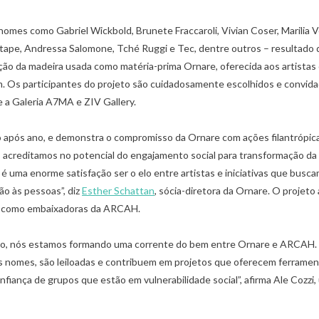
omes como Gabriel Wickbold, Brunete Fraccaroli, Vivian Coser, Marilia V
Jotape, Andressa Salomone, Tché Ruggi e Tec, dentre outros – resultado 
ação da madeira usada como matéria-prima Ornare, oferecida aos artista
. Os participantes do projeto são cuidadosamente escolhidos e convid
e a Galeria A7MA e ZIV Gallery.
o após ano, e demonstra o compromisso da Ornare com ações filantrópic
s acreditamos no potencial do engajamento social para transformação da
, é uma enorme satisfação ser o elo entre artistas e iniciativas que busc
,
,
,
LUXO NO BRASIL
MERCADO DE LUXO
COACHING
DICAS ESPECIA
ão às pessoas”, diz
Esther Schattan
, sócia-diretora da Ornare. O projeto
6 COMPORTAMENTOS ESSENCIAIS PARA
,
MERCADO DE LUXO
NEGÓCIO
CORRETORES DE IMÓVEIS DE LUXO
como embaixadoras da ARCAH.
VAREJO DE LUXO
17/09/2021
6 LIÇÕES DE CARREIRA DA SÉ
PARIS
vo, nós estamos formando uma corrente do bem entre Ornare e ARCAH.
26/01/2022
s nomes, são leiloadas e contribuem em projetos que oferecem ferramen
nfiança de grupos que estão em vulnerabilidade social”, afirma Ale Cozzi