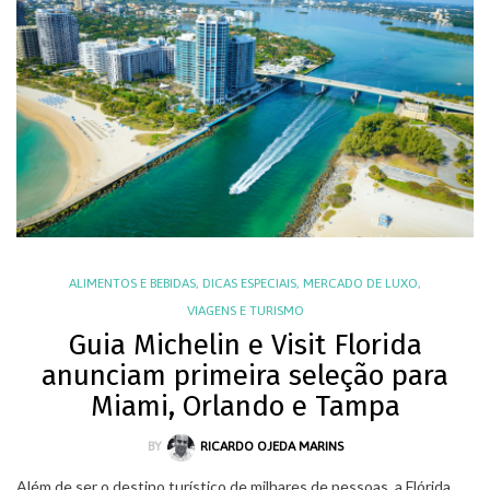
ALIMENTOS E BEBIDAS
,
DICAS ESPECIAIS
,
MERCADO DE LUXO
,
VIAGENS E TURISMO
Guia Michelin e Visit Florida
anunciam primeira seleção para
Miami, Orlando e Tampa
BY
RICARDO OJEDA MARINS
Além de ser o destino turístico de milhares de pessoas, a Flórida