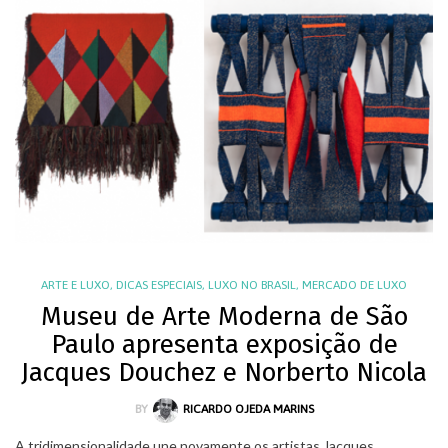
ARTE E LUXO
,
DICAS ESPECIAIS
,
LUXO NO BRASIL
,
MERCADO DE LUXO
Museu de Arte Moderna de São
Paulo apresenta exposição de
Jacques Douchez e Norberto Nicola
BY
RICARDO OJEDA MARINS
A tridimensionalidade une novamente os artistas Jacques