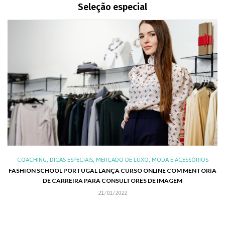
Seleção especial
,
,
,
,
XO
COACHING
DICAS ESPECIAIS
MERCADO DE LUXO
MODA E ACESSÓRIOS
AL
FASHION SCHOOL PORTUGAL LANÇA CURSO ONLINE COM MENTORIA
DE CARREIRA PARA CONSULTORES DE IMAGEM
C
21/01/2022