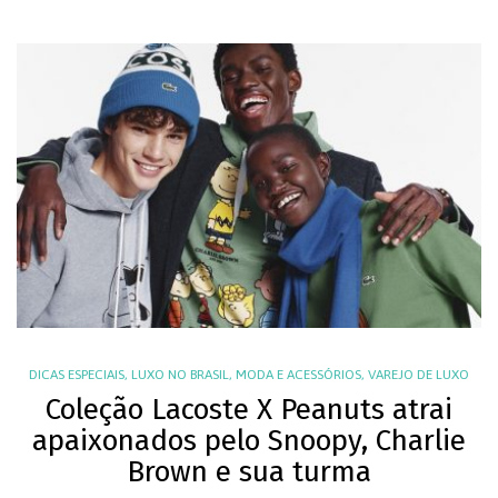
DICAS ESPECIAIS
,
LUXO NO BRASIL
,
MODA E ACESSÓRIOS
,
VAREJO DE LUXO
Coleção Lacoste X Peanuts atrai
apaixonados pelo Snoopy, Charlie
Brown e sua turma