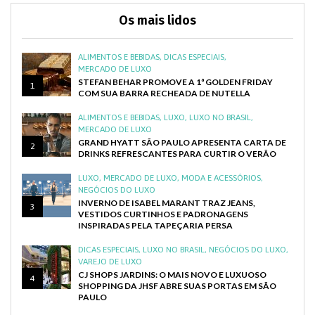
Os mais lidos
ALIMENTOS E BEBIDAS
,
DICAS ESPECIAIS
,
MERCADO DE LUXO
STEFAN BEHAR PROMOVE A 1ª GOLDEN FRIDAY
1
COM SUA BARRA RECHEADA DE NUTELLA
ALIMENTOS E BEBIDAS
,
LUXO
,
LUXO NO BRASIL
,
MERCADO DE LUXO
GRAND HYATT SÃO PAULO APRESENTA CARTA DE
2
DRINKS REFRESCANTES PARA CURTIR O VERÃO
LUXO
,
MERCADO DE LUXO
,
MODA E ACESSÓRIOS
,
NEGÓCIOS DO LUXO
INVERNO DE ISABEL MARANT TRAZ JEANS,
3
VESTIDOS CURTINHOS E PADRONAGENS
INSPIRADAS PELA TAPEÇARIA PERSA
DICAS ESPECIAIS
,
LUXO NO BRASIL
,
NEGÓCIOS DO LUXO
,
VAREJO DE LUXO
CJ SHOPS JARDINS: O MAIS NOVO E LUXUOSO
4
SHOPPING DA JHSF ABRE SUAS PORTAS EM SÃO
PAULO