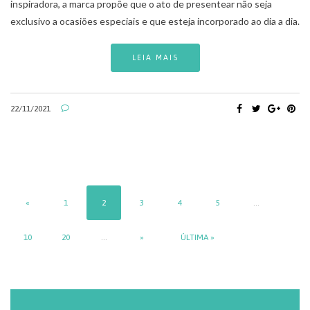
inspiradora, a marca propõe que o ato de presentear não seja
exclusivo a ocasiões especiais e que esteja incorporado ao dia a dia.
LEIA MAIS
22/11/2021
«
1
2
3
4
5
...
10
20
...
»
ÚLTIMA »