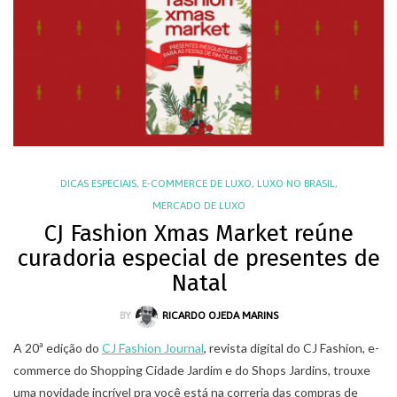
DICAS ESPECIAIS
,
E-COMMERCE DE LUXO
,
LUXO NO BRASIL
,
MERCADO DE LUXO
CJ Fashion Xmas Market reúne
curadoria especial de presentes de
Natal
BY
RICARDO OJEDA MARINS
A 20ª edição do
CJ Fashion Journal
, revista digital do CJ Fashion, e-
commerce do Shopping Cidade Jardim e do Shops Jardins, trouxe
uma novidade incrível pra você está na correria das compras de