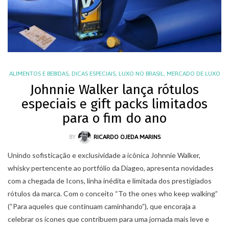
ALIMENTOS E BEBIDAS
,
DICAS ESPECIAIS
,
LUXO NO BRASIL
,
MERCADO DE LUXO
Johnnie Walker lança rótulos
especiais e gift packs limitados
para o fim do ano
BY
RICARDO OJEDA MARINS
Unindo sofisticação e exclusividade a icônica Johnnie Walker,
whisky pertencente ao portfólio da Diageo, apresenta novidades
com a chegada de Icons, linha inédita e limitada dos prestigiados
rótulos da marca. Com o conceito “To the ones who keep walking”
(“Para aqueles que continuam caminhando”), que encoraja a
celebrar os ícones que contribuem para uma jornada mais leve e