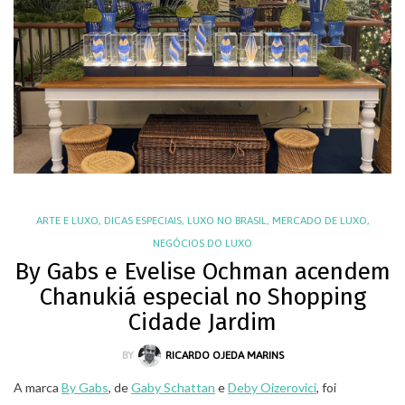
ARTE E LUXO
,
DICAS ESPECIAIS
,
LUXO NO BRASIL
,
MERCADO DE LUXO
,
NEGÓCIOS DO LUXO
By Gabs e Evelise Ochman acendem
Chanukiá especial no Shopping
Cidade Jardim
BY
RICARDO OJEDA MARINS
A marca
By Gabs
, de
Gaby Schattan
e
Deby Oizerovici
, foi