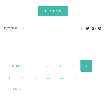
LEIA MAIS
23/07/2021
« PRIMEIRA
«
...
3
4
5
6
7
...
10
20
...
»
ÚLTIMA »