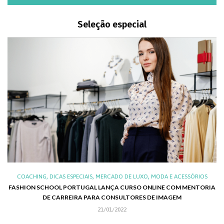
Seleção especial
,
,
,
,
XO
COACHING
DICAS ESPECIAIS
MERCADO DE LUXO
MODA E ACESSÓRIOS
AL
FASHION SCHOOL PORTUGAL LANÇA CURSO ONLINE COM MENTORIA
DE CARREIRA PARA CONSULTORES DE IMAGEM
C
21/01/2022