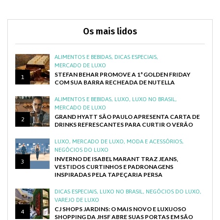
Os mais lidos
ALIMENTOS E BEBIDAS
,
DICAS ESPECIAIS
,
MERCADO DE LUXO
STEFAN BEHAR PROMOVE A 1ª GOLDEN FRIDAY
1
COM SUA BARRA RECHEADA DE NUTELLA
ALIMENTOS E BEBIDAS
,
LUXO
,
LUXO NO BRASIL
,
MERCADO DE LUXO
GRAND HYATT SÃO PAULO APRESENTA CARTA DE
2
DRINKS REFRESCANTES PARA CURTIR O VERÃO
LUXO
,
MERCADO DE LUXO
,
MODA E ACESSÓRIOS
,
NEGÓCIOS DO LUXO
INVERNO DE ISABEL MARANT TRAZ JEANS,
3
VESTIDOS CURTINHOS E PADRONAGENS
INSPIRADAS PELA TAPEÇARIA PERSA
DICAS ESPECIAIS
,
LUXO NO BRASIL
,
NEGÓCIOS DO LUXO
,
VAREJO DE LUXO
CJ SHOPS JARDINS: O MAIS NOVO E LUXUOSO
4
SHOPPING DA JHSF ABRE SUAS PORTAS EM SÃO