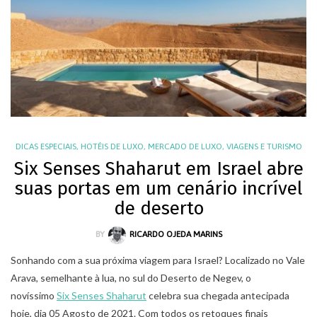
DICAS ESPECIAIS
,
HOTÉIS DE LUXO
,
MERCADO DE LUXO
,
VIAGENS E TURISMO
Six Senses Shaharut em Israel abre
suas portas em um cenário incrível
de deserto
BY
RICARDO OJEDA MARINS
Sonhando com a sua próxima viagem para Israel? Localizado no Vale
Arava, semelhante à lua, no sul do Deserto de Negev, o
novíssimo
Six Senses Shaharut
celebra sua chegada antecipada
hoje, dia 05 Agosto de 2021. Com todos os retoques finais