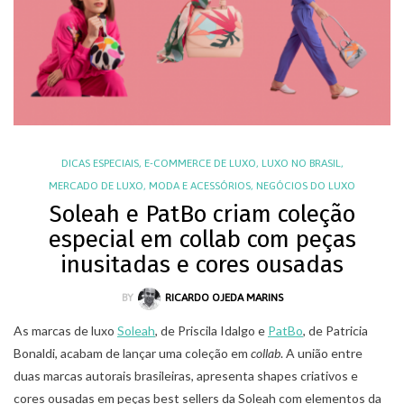
DICAS ESPECIAIS
,
E-COMMERCE DE LUXO
,
LUXO NO BRASIL
,
MERCADO DE LUXO
,
MODA E ACESSÓRIOS
,
NEGÓCIOS DO LUXO
Soleah e PatBo criam coleção
especial em collab com peças
inusitadas e cores ousadas
BY
RICARDO OJEDA MARINS
As marcas de luxo
Soleah
, de Priscila Idalgo e
PatBo
, de Patricia
Bonaldi, acabam de lançar uma coleção em
collab
. A união entre
duas marcas autorais brasileiras, apresenta shapes criativos e
cores ousadas em peças best sellers da Soleah com elementos da