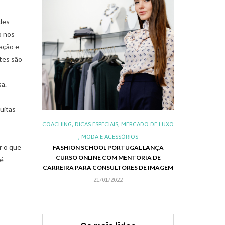
des
o nos
zação e
tes são
sa.
uitas
,
,
,
,
IS
LUXO
COACHING
DICAS ESPECIAIS
MERCADO DE LUXO
ALIMENTOS E 
,
,
S DO LUXO
MODA E ACESSÓRIOS
LUXO NO BRA
r o que
FASHION SCHOOL PORTUGAL LANÇA
NEG
CURSO ONLINE COM MENTORIA DE
 é
RIE EMILY IN
CHRISTMAS 
CARREIRA PARA CONSULTORES DE IMAGEM
APRESENTA SUA
21/01/2022