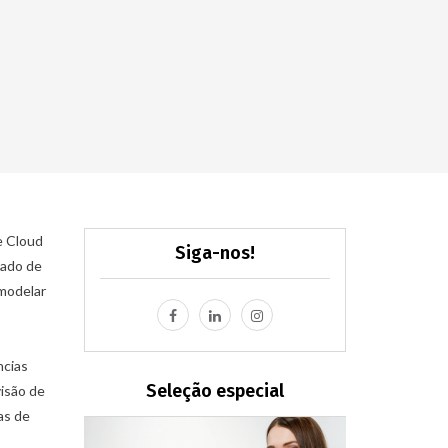
e Cloud
Siga-nos!
cado de
emodelar
ncias
Seleção especial
isão de
as de