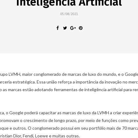
Inteligência Artificial
05/08/2021
upo LVMH, maior conglomerado de marcas de luxo do mundo, e o Googl
ceria estratégica. Essa união reforça a importância da inovação no mer
 as marcas estão adotando ferramentas de inteligência artificial para r
ca, o Google poderá capacitar as marcas de luxo da LVMH a criar experiê
 promovam o crescimento de longo prazo, por meio de funções como prev
oque e outros. O conglomerado possui em seu portfólio mais de 70 marc
ristian Dior, Fendi, Loewe e muitas outras.