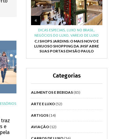
erto
4
DICAS ESPECIAIS
,
LUXO NO BRASIL
,
NEGÓCIOS DO LUXO
,
VAREJO DE LUXO
CJ SHOPS JARDINS: O MAIS NOVO E
LUXUOSO SHOPPING DA JHSF ABRE
SUAS PORTAS EM SÃO PAULO
Categorias
ALIMENTOS E BEBIDAS
(85)
ESSÓRIOS
ARTE E LUXO
(52)
ARTIGOS
(14)
 traz
s e
AVIAÇÃO
(12)
pela
CARROS DE LUXO
(36)