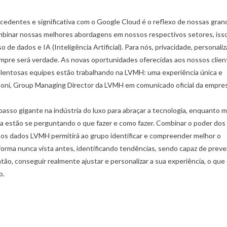
ecedentes e significativa com o Google Cloud é o reflexo de nossas gran
mbinar nossas melhores abordagens em nossos respectivos setores, iss
 de dados e IA (Inteligência Artificial). Para nós, privacidade, personali
empre será verdade. As novas oportunidades oferecidas aos nossos clien
lentosas equipes estão trabalhando na LVMH: uma experiência única e
elloni, Group Managing Director da LVMH em comunicado oficial da empre
asso gigante na indústria do luxo para abraçar a tecnologia, enquanto m
 estão se perguntando o que fazer e como fazer. Combinar o poder dos
,
,
,
LUXO NO BRASIL
MERCADO DE LUXO
COACHING
DICAS ESPECIA
os dados LVMH permitirá ao grupo identificar e compreender melhor o
6 COMPORTAMENTOS ESSENCIAIS PARA
,
MERCADO DE LUXO
NEGÓCIO
CORRETORES DE IMÓVEIS DE LUXO
orma nunca vista antes, identificando tendências, sendo capaz de preve
VAREJO DE LUXO
17/09/2021
tão, conseguir realmente ajustar e personalizar a sua experiência, o que
6 LIÇÕES DE CARREIRA DA SÉ
PARIS
o.
26/01/2022