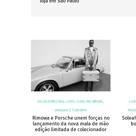
loja em São Paulo
,
,
,
DICAS ESPECIAIS
LUXO
LUXO NO BRASIL
LUX
VIAGENS E TURISMO
MODA
Rimowa e Porsche unem forças no
Solea
lançamento da nova mala de mão
bo
edição limitada de colecionador