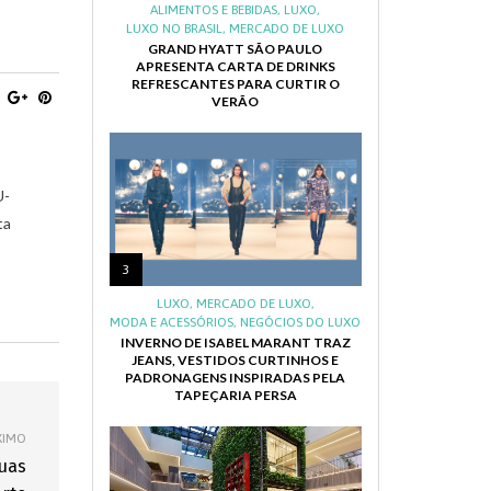
ALIMENTOS E BEBIDAS
,
LUXO
,
LUXO NO BRASIL
,
MERCADO DE LUXO
GRAND HYATT SÃO PAULO
APRESENTA CARTA DE DRINKS
REFRESCANTES PARA CURTIR O
VERÃO
U-
ta
3
LUXO
,
MERCADO DE LUXO
,
MODA E ACESSÓRIOS
,
NEGÓCIOS DO LUXO
INVERNO DE ISABEL MARANT TRAZ
JEANS, VESTIDOS CURTINHOS E
PADRONAGENS INSPIRADAS PELA
TAPEÇARIA PERSA
XIMO
suas