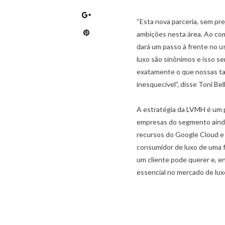
“Esta nova parceria, sem pr
ambições nesta área. Ao co
dará um passo à frente no uso
luxo são sinônimos e isso s
exatamente o que nossas ta
inesquecível”, disse Toni B
A estratégia da LVMH é um p
empresas do segmento ainda
,
,
ARTIGOS
LUXO NO BRASIL
MERCADO DE LUXO
recursos do Google Cloud e 
,
NEGÓCIOS DO LUXO
VAREJO DE LUXO
consumidor de luxo de uma f
RECRUTAMENTO NO VAREJO DE LUXO: A
IMPORTÂNCIA DA ABORDAGEM
um cliente pode querer e, en
COMPORTAMENTAL
essencial no mercado de lux
08/10/2021