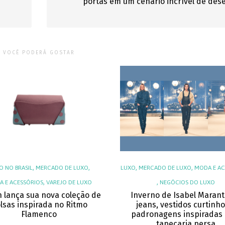
portas em um cenário incrível de des
VOCÊ PODERÁ GOSTAR
,
,
,
,
O NO BRASIL
MERCADO DE LUXO
LUXO
MERCADO DE LUXO
MODA E AC
,
,
 E ACESSÓRIOS
VAREJO DE LUXO
NEGÓCIOS DO LUXO
h lança sua nova coleção de
Inverno de Isabel Marant
lsas inspirada no Ritmo
jeans, vestidos curtinho
Flamenco
padronagens inspiradas 
tapeçaria persa