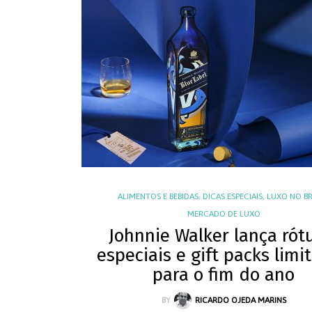
ALIMENTOS E BEBIDAS
,
DICAS ESPECIAIS
,
LUXO NO BR
MERCADO DE LUXO
Johnnie Walker lança rót
especiais e gift packs limi
para o fim do ano
BY
RICARDO OJEDA MARINS