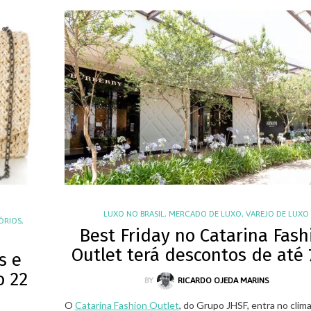
LUXO NO BRASIL
,
MERCADO DE LUXO
,
VAREJO DE LUXO
ÓRIOS
,
Best Friday no Catarina Fash
Outlet terá descontos de até
s e
o 22
BY
RICARDO OJEDA MARINS
O
Catarina Fashion Outlet
, do Grupo JHSF, entra no clim