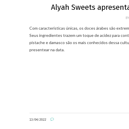
Alyah Sweets apresent
B
Com características únicas, os doces árabes são extre
Seus ingredientes trazem um toque de acidez para contr
pistache e damasco são os mais conhecidos dessa cultu
presentear na data.
,
,
ARTIGOS
LUXO NO BRASIL
MERCADO DE LUXO
,
NEGÓCIOS DO LUXO
VAREJO DE LUXO
RECRUTAMENTO NO VAREJO DE LUXO: A
IMPORTÂNCIA DA ABORDAGEM
COMPORTAMENTAL
08/10/2021
13/04/2022