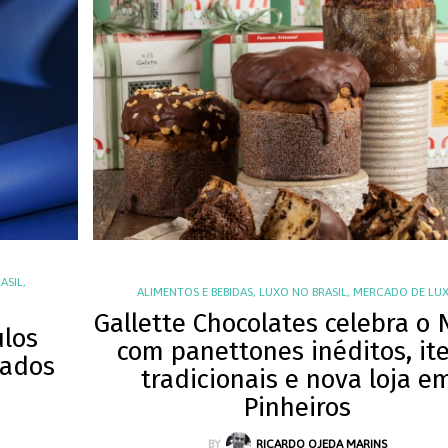
ASIL
,
ALIMENTOS E BEBIDAS
,
LUXO NO BRASIL
,
MERCADO DE LU
Gallette Chocolates celebra o 
ulos
com panettones inéditos, it
tados
tradicionais e nova loja e
Pinheiros
BY
RICARDO OJEDA MARINS