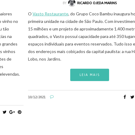
BY
RICARDO OJEDA MARINS
aiores
O
Vasto Restaurante
, do Grupo Coco Bambu inaugura ho
o vinho no
primeira unidade na cidade de São Paulo. Com investime
u tão
15 milhões e um projeto de aproximadamente 1.400 met
ias na
quadrados, o Vasto possui capacidade para até 350 lugar
ne grandes
espaços individuais para eventos reservados. Tudo isso
s vinhos
dos endereços mais cobiçados da capital paulista: a rua 
tes de
Lobo, nos Jardins.
es
 televendas.
LEIA MAIS
10/12/2021