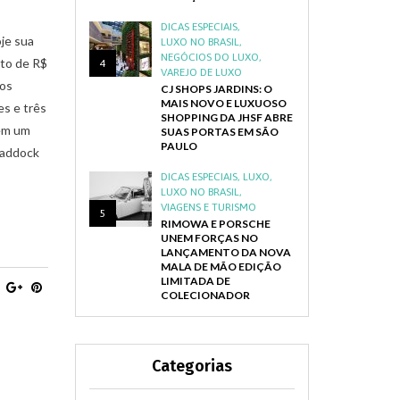
DICAS ESPECIAIS
,
je sua
LUXO NO BRASIL
,
NEGÓCIOS DO LUXO
,
nto de R$
4
VAREJO DE LUXO
ros
CJ SHOPS JARDINS: O
MAIS NOVO E LUXUOSO
es e três
SHOPPING DA JHSF ABRE
 em um
SUAS PORTAS EM SÃO
PAULO
Haddock
DICAS ESPECIAIS
,
LUXO
,
LUXO NO BRASIL
,
VIAGENS E TURISMO
5
RIMOWA E PORSCHE
UNEM FORÇAS NO
LANÇAMENTO DA NOVA
MALA DE MÃO EDIÇÃO
LIMITADA DE
COLECIONADOR
Categorias