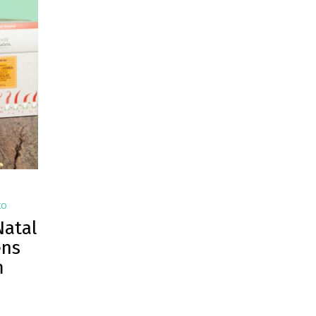
XO
Natal
ens
m