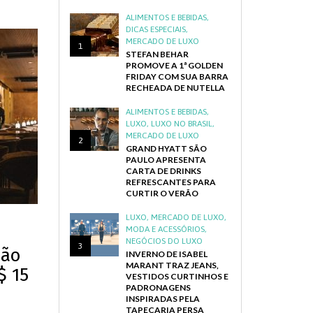
ALIMENTOS E BEBIDAS
,
DICAS ESPECIAIS
,
MERCADO DE LUXO
1
STEFAN BEHAR
PROMOVE A 1ª GOLDEN
FRIDAY COM SUA BARRA
RECHEADA DE NUTELLA
ALIMENTOS E BEBIDAS
,
LUXO
,
LUXO NO BRASIL
,
MERCADO DE LUXO
2
GRAND HYATT SÃO
PAULO APRESENTA
CARTA DE DRINKS
REFRESCANTES PARA
CURTIR O VERÃO
LUXO
,
MERCADO DE LUXO
,
MODA E ACESSÓRIOS
,
L
NEGÓCIOS DO LUXO
3
São
INVERNO DE ISABEL
MARANT TRAZ JEANS,
$ 15
VESTIDOS CURTINHOS E
PADRONAGENS
INSPIRADAS PELA
TAPEÇARIA PERSA