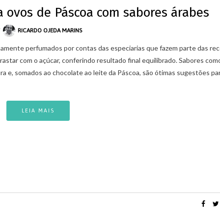
a ovos de Páscoa com sabores árabes
Y
RICARDO OJEDA MARINS
mamente perfumados por contas das especiarias que fazem parte das rec
astar com o açúcar, conferindo resultado final equilibrado. Sabores com
ra e, somados ao chocolate ao leite da Páscoa, são ótimas sugestões pa
,
,
,
LUXO NO BRASIL
MERCADO DE LUXO
COACHING
DICAS ESPECIA
LEIA MAIS
6 COMPORTAMENTOS ESSENCIAIS PARA
,
MERCADO DE LUXO
NEGÓCIO
CORRETORES DE IMÓVEIS DE LUXO
VAREJO DE LUXO
17/09/2021
6 LIÇÕES DE CARREIRA DA SÉ
PARIS
26/01/2022