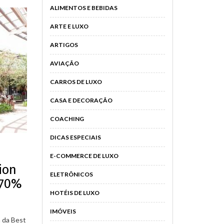
ALIMENTOS E BEBIDAS
ARTE E LUXO
ARTIGOS
AVIAÇÃO
CARROS DE LUXO
CASA E DECORAÇÃO
COACHING
DICAS ESPECIAIS
E-COMMERCE DE LUXO
ion
ELETRÔNICOS
 70%
HOTÉIS DE LUXO
IMÓVEIS
a da Best