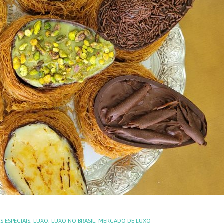
S ESPECIAIS
,
LUXO
,
LUXO NO BRASIL
,
MERCADO DE LUXO