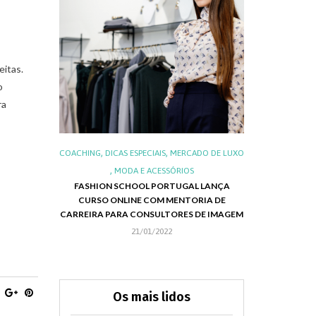
eitas.
o
ra
,
,
,
,
IS
LUXO
COACHING
DICAS ESPECIAIS
MERCADO DE LUXO
ALIMENTOS E 
,
,
S DO LUXO
MODA E ACESSÓRIOS
LUXO NO BRA
FASHION SCHOOL PORTUGAL LANÇA
NEG
CURSO ONLINE COM MENTORIA DE
RIE EMILY IN
CHRISTMAS 
CARREIRA PARA CONSULTORES DE IMAGEM
APRESENTA SUA
21/01/2022
Os mais lidos