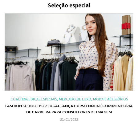
Seleção especial
,
,
,
,
XO
COACHING
DICAS ESPECIAIS
MERCADO DE LUXO
MODA E ACESSÓRIOS
AL
FASHION SCHOOL PORTUGAL LANÇA CURSO ONLINE COM MENTORIA
DE CARREIRA PARA CONSULTORES DE IMAGEM
C
21/01/2022