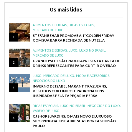
Os mais lidos
ALIMENTOS E BEBIDAS
,
DICAS ESPECIAIS
,
MERCADO DE LUXO
STEFAN BEHAR PROMOVE A 1ª GOLDEN FRIDAY
1
COM SUA BARRA RECHEADA DE NUTELLA
ALIMENTOS E BEBIDAS
,
LUXO
,
LUXO NO BRASIL
,
MERCADO DE LUXO
GRAND HYATT SÃO PAULO APRESENTA CARTA DE
2
DRINKS REFRESCANTES PARA CURTIR O VERÃO
LUXO
,
MERCADO DE LUXO
,
MODA E ACESSÓRIOS
,
NEGÓCIOS DO LUXO
INVERNO DE ISABEL MARANT TRAZ JEANS,
3
VESTIDOS CURTINHOS E PADRONAGENS
INSPIRADAS PELA TAPEÇARIA PERSA
DICAS ESPECIAIS
,
LUXO NO BRASIL
,
NEGÓCIOS DO LUXO
,
VAREJO DE LUXO
CJ SHOPS JARDINS: O MAIS NOVO E LUXUOSO
4
SHOPPING DA JHSF ABRE SUAS PORTAS EM SÃO
PAULO