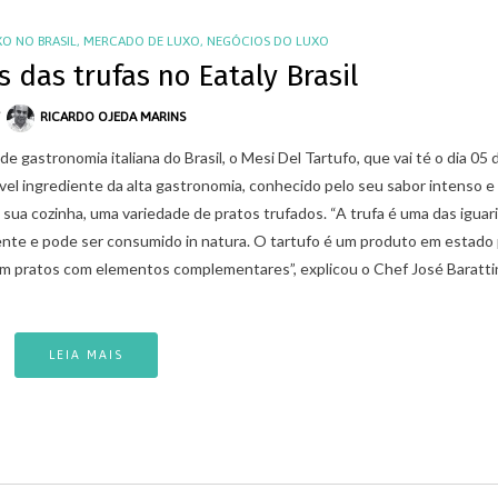
XO NO BRASIL
,
MERCADO DE LUXO
,
NEGÓCIOS DO LUXO
 das trufas no Eataly Brasil
Y
RICARDO OJEDA MARINS
 de gastronomia italiana do Brasil, o Mesi Del Tartufo, que vai té o dia 05 
el ingrediente da alta gastronomia, conhecido pelo seu sabor intenso e
 sua cozinha, uma variedade de pratos trufados. “A trufa é uma das iguar
e e pode ser consumido in natura. O tartufo é um produto em estado 
,
,
,
LUXO NO BRASIL
MERCADO DE LUXO
COACHING
DICAS ESPECIA
6 COMPORTAMENTOS ESSENCIAIS PARA
m pratos com elementos complementares”, explicou o Chef José Baratti
,
MERCADO DE LUXO
NEGÓCIO
CORRETORES DE IMÓVEIS DE LUXO
VAREJO DE LUXO
17/09/2021
6 LIÇÕES DE CARREIRA DA SÉ
PARIS
LEIA MAIS
26/01/2022