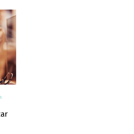
O
,
zar