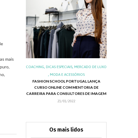
de
ias mais
puro,
,
,
,
,
IS
LUXO
COACHING
DICAS ESPECIAIS
MERCADO DE LUXO
ALIMENTOS E 
no,
,
,
S DO LUXO
MODA E ACESSÓRIOS
LUXO NO BRA
FASHION SCHOOL PORTUGAL LANÇA
NEG
CURSO ONLINE COM MENTORIA DE
RIE EMILY IN
CHRISTMAS 
CARREIRA PARA CONSULTORES DE IMAGEM
APRESENTA SUA
21/01/2022
Os mais lidos