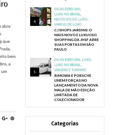
iro
DICAS ESPECIAIS
,
LUXO NO BRASIL
,
NEGÓCIOS DO LUXO
,
4
VAREJO DE LUXO
e abre
CJ SHOPS JARDINS: O
o
MAIS NOVO E LUXUOSO
SHOPPING DA JHSF ABRE
ng que
SUAS PORTAS EM SÃO
Prada,
PAULO
ceito bem
DICAS ESPECIAIS
,
LUXO
,
ins, a
LUXO NO BRASIL
,
VIAGENS E TURISMO
, um
5
RIMOWA E PORSCHE
UNEM FORÇAS NO
LANÇAMENTO DA NOVA
MALA DE MÃO EDIÇÃO
LIMITADA DE
COLECIONADOR
Categorias