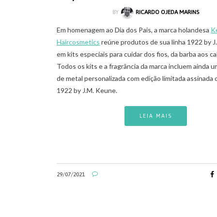
BY
RICARDO OJEDA MARINS
Em homenagem ao Dia dos Pais, a marca holandesa
K
Haircosmetics
reúne produtos de sua linha 1922 by 
em kits especiais para cuidar dos fios, da barba aos ca
Todos os kits e a fragrância da marca incluem ainda u
de metal personalizada com edição limitada assinada
1922 by J.M. Keune.
LEIA MAIS
29/07/2021