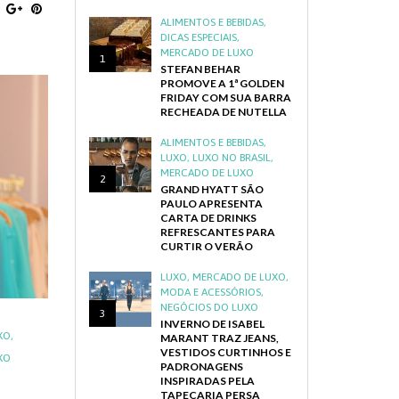
ALIMENTOS E BEBIDAS
,
DICAS ESPECIAIS
,
MERCADO DE LUXO
1
STEFAN BEHAR
PROMOVE A 1ª GOLDEN
FRIDAY COM SUA BARRA
RECHEADA DE NUTELLA
ALIMENTOS E BEBIDAS
,
LUXO
,
LUXO NO BRASIL
,
MERCADO DE LUXO
2
GRAND HYATT SÃO
PAULO APRESENTA
CARTA DE DRINKS
REFRESCANTES PARA
CURTIR O VERÃO
LUXO
,
MERCADO DE LUXO
,
MODA E ACESSÓRIOS
,
NEGÓCIOS DO LUXO
3
INVERNO DE ISABEL
XO
,
MARANT TRAZ JEANS,
VESTIDOS CURTINHOS E
XO
PADRONAGENS
a
INSPIRADAS PELA
TAPEÇARIA PERSA