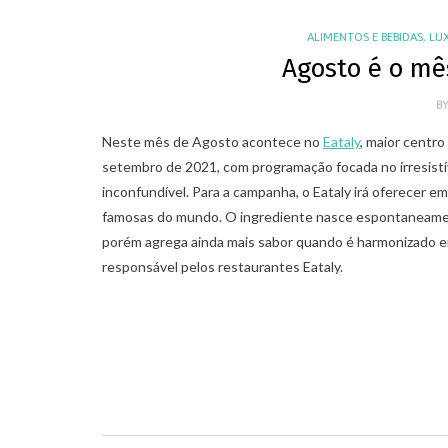
ALIMENTOS E BEBIDAS
,
LU
Agosto é o mês
B
Neste mês de Agosto acontece no
Eataly
, maior centro
setembro de 2021, com programação focada no irresistív
inconfundível. Para a campanha, o Eataly irá oferecer em
famosas do mundo. O ingrediente nasce espontaneament
,
,
ARTIGOS
LUXO NO BRASIL
MERCADO DE LUXO
porém agrega ainda mais sabor quando é harmonizado e
,
NEGÓCIOS DO LUXO
VAREJO DE LUXO
RECRUTAMENTO NO VAREJO DE LUXO: A
responsável pelos restaurantes Eataly.
IMPORTÂNCIA DA ABORDAGEM
COMPORTAMENTAL
08/10/2021