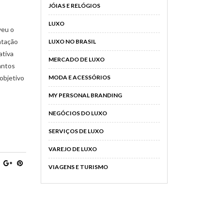
JÓIAS E RELÓGIOS
LUXO
veu o
ntação
LUXO NO BRASIL
ativa
MERCADO DE LUXO
antos
objetivo
MODA E ACESSÓRIOS
MY PERSONAL BRANDING
NEGÓCIOS DO LUXO
SERVIÇOS DE LUXO
VAREJO DE LUXO
VIAGENS E TURISMO