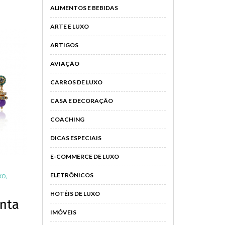
ALIMENTOS E BEBIDAS
ARTE E LUXO
ARTIGOS
AVIAÇÃO
CARROS DE LUXO
CASA E DECORAÇÃO
COACHING
DICAS ESPECIAIS
E-COMMERCE DE LUXO
ELETRÔNICOS
XO
,
HOTÉIS DE LUXO
enta
IMÓVEIS