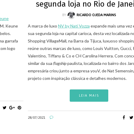
segunda loja no Rio de Jane
BY
RICARDO OJEDA MARINS
eune
J.M. Keune
A marca de luxo
NV by Nati Vozza
expande mais uma vez 
belos.
sua segunda loja na capital carioca, desta vez localizada n
ma garrafa
Shopping VillageMall, na Barra da Tijuca, luxuoso shoppi
 com logo
reúne outras marcas de luxo, como Louis Vuitton, Gucci, 
Valentino, Tiffany & Co e CH Carolina Herrera. Com con
similar da sua
flagship
paulista, localizada no bairro dos Jard
empresária criou junto a empresa youV, de Nat Semensin
projeto com inspiração clássica e detalhes modernos.
LEIA MAIS
28/07/2021