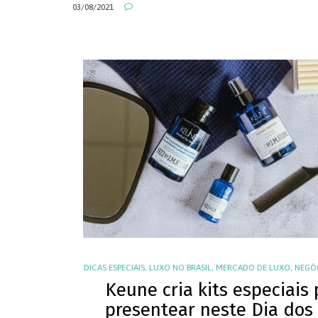
03/08/2021
DICAS ESPECIAIS
,
LUXO NO BRASIL
,
MERCADO DE LUXO
,
NEGÓ
Keune cria kits especiais
presentear neste Dia dos 