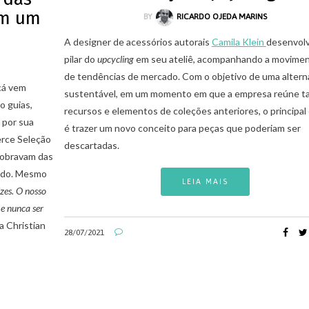
em um
BY
RICARDO OJEDA MARINS
A designer de acessórios autorais
Camila Klein
desenvol
pilar do
upcycling
em seu ateliê, acompanhando a movime
de tendências de mercado. Com o objetivo de uma altern
cá vem
sustentável, em um momento em que a empresa reúne t
o guias,
recursos e elementos de coleções anteriores, o principal 
 por sua
é trazer um novo conceito para peças que poderiam ser
erce Seleção
descartadas.
sobravam das
ndo. Mesmo
LEIA MAIS
zes. O nosso
 e nunca ser
 Christian
28/07/2021