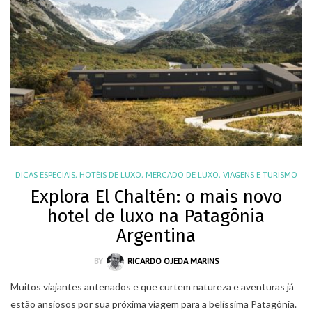
DICAS ESPECIAIS
,
HOTÉIS DE LUXO
,
MERCADO DE LUXO
,
VIAGENS E TURISMO
Explora El Chaltén: o mais novo
hotel de luxo na Patagônia
Argentina
BY
RICARDO OJEDA MARINS
Muitos viajantes antenados e que curtem natureza e aventuras já
estão ansiosos por sua próxima viagem para a belíssima Patagônia.