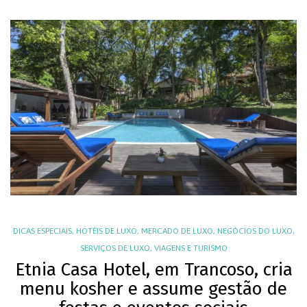
DICAS ESPECIAIS
,
HOTÉIS DE LUXO
,
MERCADO DE LUXO
,
NEGÓCIOS DO LUXO
,
SERVIÇOS DE LUXO
,
VIAGENS E TURISMO
Etnia Casa Hotel, em Trancoso, cria
menu kosher e assume gestão de