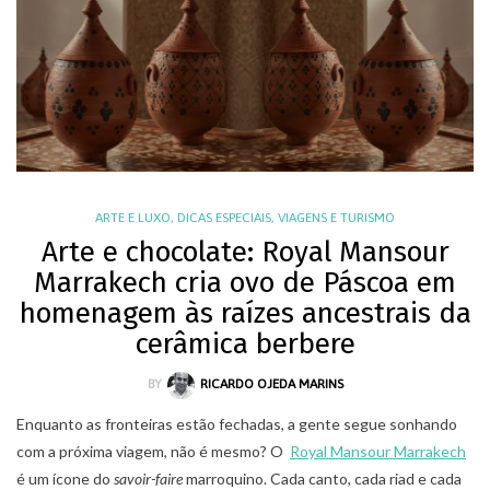
ARTE E LUXO
,
DICAS ESPECIAIS
,
VIAGENS E TURISMO
Arte e chocolate: Royal Mansour
Marrakech cria ovo de Páscoa em
homenagem às raízes ancestrais da
cerâmica berbere
BY
RICARDO OJEDA MARINS
Enquanto as fronteiras estão fechadas, a gente segue sonhando
com a próxima viagem, não é mesmo? O
Royal Mansour Marrakech
é um ícone do
savoir-faire
marroquino. Cada canto, cada riad e cada