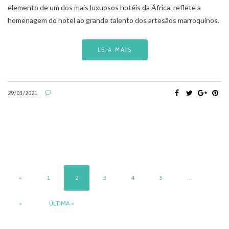
elemento de um dos mais luxuosos hotéis da África, reflete a
homenagem do hotel ao grande talento dos artesãos marroquinos.
LEIA MAIS
29/03/2021
«
1
2
3
4
5
...
»
ÚLTIMA »