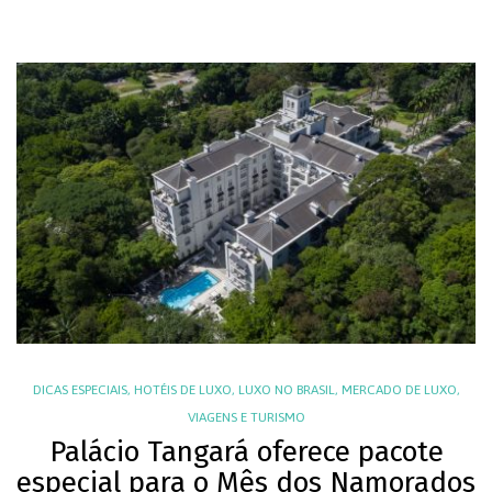
DICAS ESPECIAIS
,
HOTÉIS DE LUXO
,
LUXO NO BRASIL
,
MERCADO DE LUXO
,
VIAGENS E TURISMO
Palácio Tangará oferece pacote
especial para o Mês dos Namorados