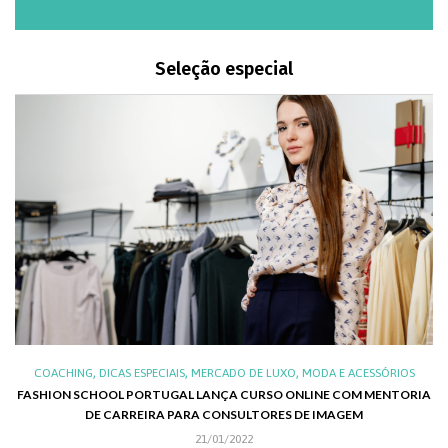
Seleção especial
,
,
,
,
XO
COACHING
DICAS ESPECIAIS
MERCADO DE LUXO
MODA E ACESSÓRIOS
AL
FASHION SCHOOL PORTUGAL LANÇA CURSO ONLINE COM MENTORIA
DE CARREIRA PARA CONSULTORES DE IMAGEM
C
21/01/2022