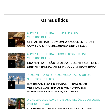
Os mais lidos
ALIMENTOS E BEBIDAS
,
DICAS ESPECIAIS
,
MERCADO DE LUXO
STEFAN BEHAR PROMOVE A 1ª GOLDEN FRIDAY
1
COM SUA BARRA RECHEADA DE NUTELLA
ALIMENTOS E BEBIDAS
,
LUXO
,
LUXO NO BRASIL
,
MERCADO DE LUXO
GRAND HYATT SÃO PAULO APRESENTA CARTA DE
2
DRINKS REFRESCANTES PARA CURTIR O VERÃO
LUXO
,
MERCADO DE LUXO
,
MODA E ACESSÓRIOS
,
NEGÓCIOS DO LUXO
INVERNO DE ISABEL MARANT TRAZ JEANS,
3
VESTIDOS CURTINHOS E PADRONAGENS
INSPIRADAS PELA TAPEÇARIA PERSA
DICAS ESPECIAIS
,
LUXO NO BRASIL
,
NEGÓCIOS DO LUXO
,
VAREJO DE LUXO
CJ SHOPS JARDINS: O MAIS NOVO E LUXUOSO