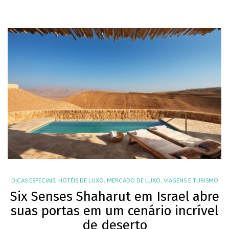
DICAS ESPECIAIS
,
HOTÉIS DE LUXO
,
MERCADO DE LUXO
,
VIAGENS E TURISMO
Six Senses Shaharut em Israel abre
suas portas em um cenário incrível
de deserto